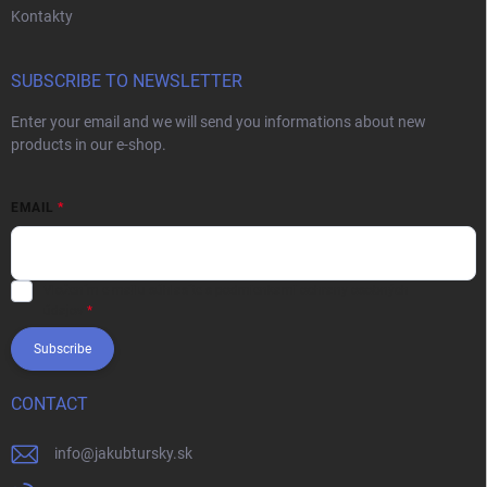
Kontakty
SUBSCRIBE TO NEWSLETTER
Enter your email and we will send you informations about new
products in our e-shop.
EMAIL
Vložením e-mailu súhlasíte s
podmienkami ochrany osobných
údajov
Subscribe
CONTACT
info
@
jakubtursky.sk