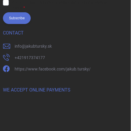
Vložením e-mailu súhlasíte s
podmienkami ochrany osobných
údajov
Subscribe
CONTACT
info
@
jakubtursky.sk
+421917374177
https://www.facebook.com/jakub.tursky/
WE ACCEPT ONLINE PAYMENTS