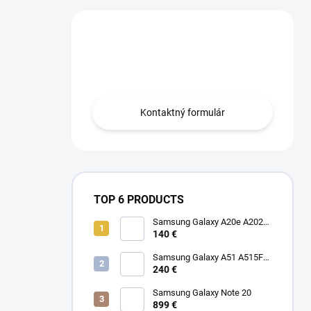
Máte otázku?
Obráťte sa na nás.
Kontaktný formulár
TOP 6 PRODUCTS
Samsung Galaxy A20e A202F
Dual SIM
140 €
Samsung Galaxy A51 A515F
Dual SIM
240 €
Samsung Galaxy Note 20
899 €