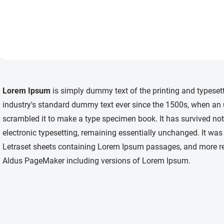
Ipsum has been the industry's
standard dummy text ever
since the 1500s, when an
unknown...
L
i
Lorem Ipsum
is simply dummy text of the printing and typeset
s
t
industry's standard dummy text ever since the 1500s, when an 
i
scrambled it to make a type specimen book. It has survived not o
n
g
electronic typesetting, remaining essentially unchanged. It was
c
Letraset sheets containing Lorem Ipsum passages, and more rec
o
n
Aldus PageMaker including versions of Lorem Ipsum.
t
r
o
l
s