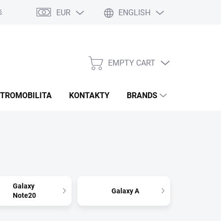
EUR
ENGLISH
šie otázky
Rozmery bannerov
Obchodné podmienky
Doprava
EMPTY CART
SHOPPING
CART
KTROMOBILITA
KONTAKTY
BRANDS
Galaxy
Galaxy A
Note20