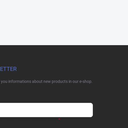
LETTER
d you informations about new products in our e-shop.
dmienkami ochrany osobných údajov