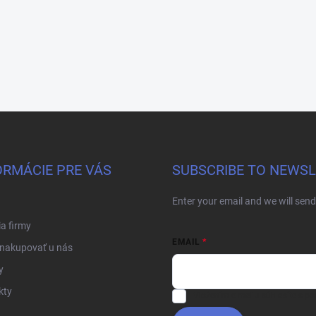
ORMÁCIE PRE VÁS
SUBSCRIBE TO NEWS
Enter your email and we will sen
ia firmy
EMAIL
 nakupovať u nás
y
kty
Vložením e-mailu súhlasíte s
po