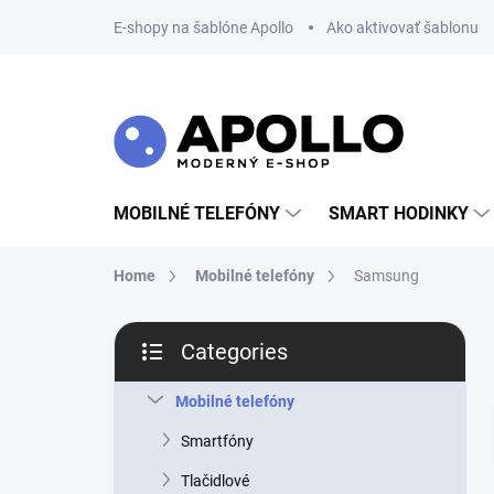
Skip
E-shopy na šablóne Apollo
Ako aktivovať šablonu
to
content
MOBILNÉ TELEFÓNY
SMART HODINKY
Home
Mobilné telefóny
Samsung
S
Categories
i
Skip
d
categories
e
Mobilné telefóny
b
Smartfóny
a
r
Tlačidlové