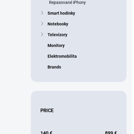
Repasované iPhony
Smart hodinky
Notebooky
Televízory
Monitory
Elektromobilita
Brands
PRICE
140
€
899
€