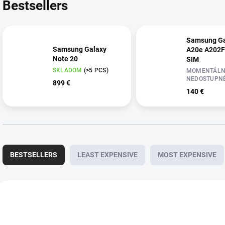
Bestsellers
Samsung Ga
Samsung Galaxy
A20e A202F
Note 20
SIM
SKLADOM
(>5 PCS)
MOMENTÁLN
NEDOSTUPN
899 €
140 €
P
r
BESTSELLERS
LEAST EXPENSIVE
MOST EXPENSIVE
o
d
u
L
c
i
NEW
t
s
ACTION
s
t