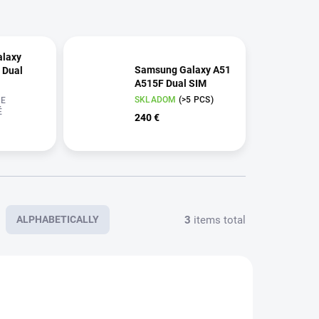
laxy
Samsung Galaxy A51
 Dual
A515F Dual SIM
SKLADOM
(>5 PCS)
E
É
240 €
3
items total
ALPHABETICALLY
NEW
ACTION