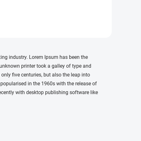
typesetting industry. Lorem
Ipsum has been the industry's
standard dummy text ever
since the 1500s, when an
unknown...
ting industry. Lorem Ipsum has been the
unknown printer took a galley of type and
nly five centuries, but also the leap into
 popularised in the 1960s with the release of
ently with desktop publishing software like