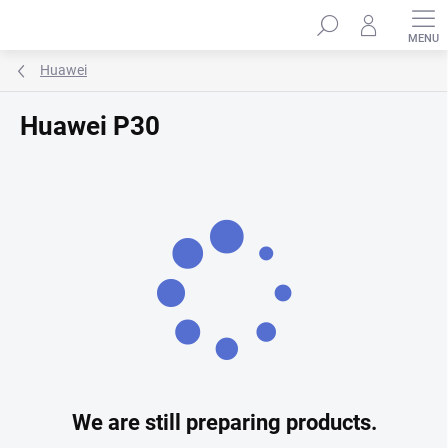
Skip
Search
to
content
Huawei
Huawei P30
We are still preparing products.