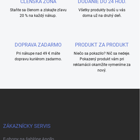
ČLENSKÁ ZÓNA
DODANIE DO 24 HOD.
Staňte sa členom a získajte zľavu
Všetky produkty budú u vás
20 % na každý nákup.
doma už na druhý deň.
DOPRAVA ZADARMO
PRODUKT ZA PRODUKT
Pri nákupe nad 49 € máte
Niečo sa pokazilo? Nič sa nedeje.
dopravu kuriérom zadarmo.
Pokazený produkt vám pri
reklamácii okamžite vymeníme za
nový.
F
o
o
t
e
r
ZÁKAZNÍCKY SERVIS
E-shopy na šablóne Apollo