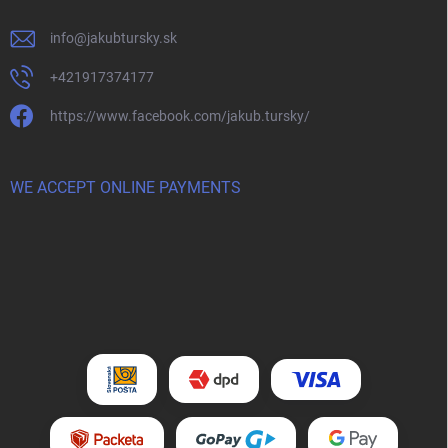
info
@
jakubtursky.sk
+421917374177
https://www.facebook.com/jakub.tursky/
WE ACCEPT ONLINE PAYMENTS