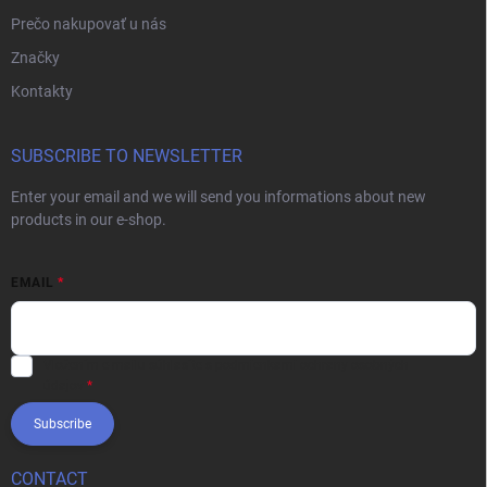
Prečo nakupovať u nás
Značky
Kontakty
SUBSCRIBE TO NEWSLETTER
Enter your email and we will send you informations about new
products in our e-shop.
EMAIL
Vložením e-mailu súhlasíte s
podmienkami ochrany osobných
údajov
Subscribe
CONTACT