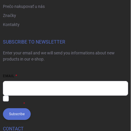
Prečo nakupovať u nás
Značky
Kontakty
SUBSCRIBE TO NEWSLETTER
Enter your email and we will send you informations about new
products in our e-shop.
EMAIL
Vložením e-mailu súhlasíte s
podmienkami ochrany osobných
údajov
Subscribe
CONTACT