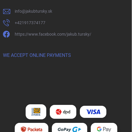
info
@
jakubtursky.sk
+421917374177
https://www.facebook.com/jakub.tursky/
WE ACCEPT ONLINE PAYMENTS