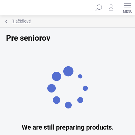
Skip
Search
to
content
Tlačidlové
Pre seniorov
We are still preparing products.