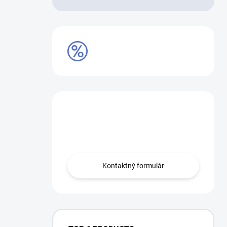
VÝPREDAJ
Máte otázku?
Obráťte sa na nás.
Kontaktný formulár