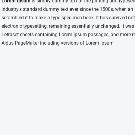
Lorem Ipsum
is simply dummy text of the printing and typeset
industry's standard dummy text ever since the 1500s, when an 
scrambled it to make a type specimen book. It has survived not o
electronic typesetting, remaining essentially unchanged. It was
Letraset sheets containing Lorem Ipsum passages, and more rec
Aldus PageMaker including versions of Lorem Ipsum