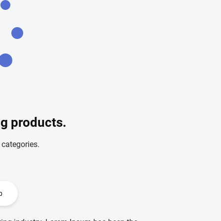
ng products.
 categories.
p