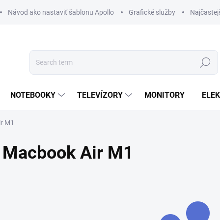
Návod ako nastaviť šablonu Apollo
Grafické služby
Najčastej
Search
NOTEBOOKY
TELEVÍZORY
MONITORY
ELE
ir M1
Macbook Air M1