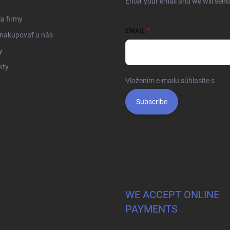
Enter your email and we will sen
ia firmy
EMAIL
 nakupovať u nás
y
kty
Vložením e-mailu súhlasíte s
pod
Subscribe
WE ACCEPT ONLINE
PAYMENTS