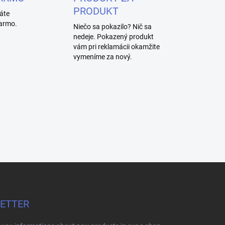
PRODUKT
áte
armo.
Niečo sa pokazilo? Nič sa
nedeje. Pokazený produkt
vám pri reklamácii okamžite
vymeníme za nový.
LETTER