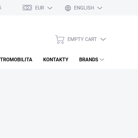
EUR
ENGLISH
šie otázky
Rozmery bannerov
Obchodné podmienky
Doprava
EMPTY CART
SHOPPING
CART
KTROMOBILITA
KONTAKTY
BRANDS