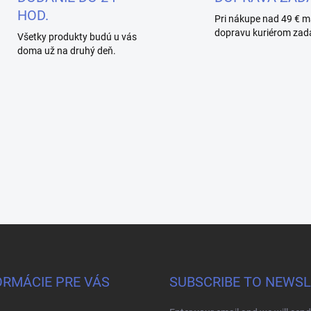
HOD.
Pri nákupe nad 49 € m
dopravu kuriérom zad
Všetky produkty budú u vás
doma už na druhý deň.
ORMÁCIE PRE VÁS
SUBSCRIBE TO NEWS