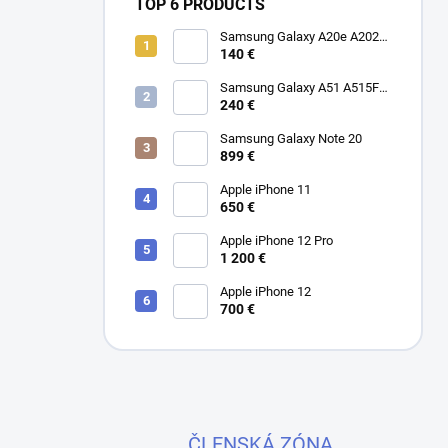
TOP 6 PRODUCTS
Samsung Galaxy A20e A202F
Dual SIM
140 €
Samsung Galaxy A51 A515F
Dual SIM
240 €
Samsung Galaxy Note 20
899 €
Apple iPhone 11
650 €
Apple iPhone 12 Pro
1 200 €
Apple iPhone 12
700 €
ČLENSKÁ ZÓNA