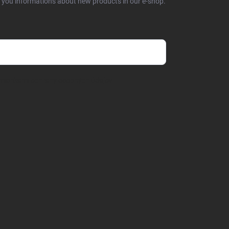
d you informations about new products in our e-shop.
mienkami ochrany osobných údajov