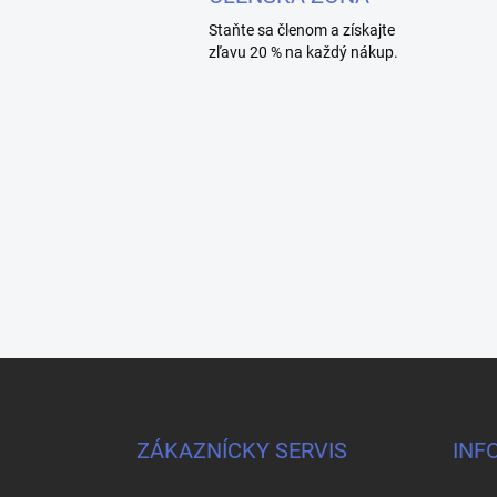
Staňte sa členom a získajte
zľavu 20 % na každý nákup.
F
o
o
t
ZÁKAZNÍCKY SERVIS
INF
e
r