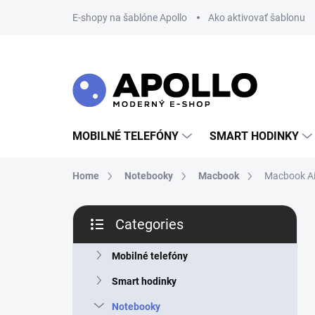
Skip
E-shopy na šablóne Apollo
Ako aktivovať šablonu
to
content
MOBILNÉ TELEFÓNY
SMART HODINKY
Home
Notebooky
Macbook
Macbook A
S
Categories
i
Skip
d
categories
e
Mobilné telefóny
b
Smart hodinky
a
r
Notebooky