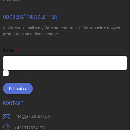
ODOBERAŤ NEWSLETTER
Vložte svoj e-mail a my Vám budeme zasielať informácie o nových
produktoch na našom e-shope.
EMAIL
Vložením e-mailu súhlasíte s
podmienkami ochrany osobných
údajov
Prihlásiť sa
KONTAKT
info
@
jakubtursky.sk
+421917374177