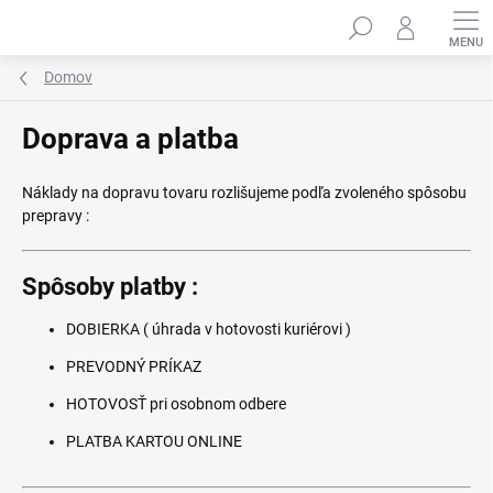
Prejsť
Hľadať
na
obsah
Domov
Doprava a platba
Náklady na dopravu tovaru rozlišujeme podľa zvoleného spôsobu
prepravy :
Spôsoby platby :
DOBIERKA ( úhrada v hotovosti kuriérovi )
PREVODNÝ PRÍKAZ
HOTOVOSŤ pri osobnom odbere
PLATBA KARTOU ONLINE