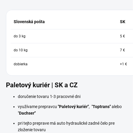
Slovenská pošta
SK
do 3 kg
5 €
do 10 kg
7 €
dobierka
+1 €
Paletový kuriér | SK a CZ
doručenie tovaru 1-3 pracovné dni
využívame prepravcu
"Paletový kuriér"
, "
Toptrans"
alebo
"
Dachser"
pri tejto preprave má auto hydraulické zadné čelo pre
zloženie tovaru