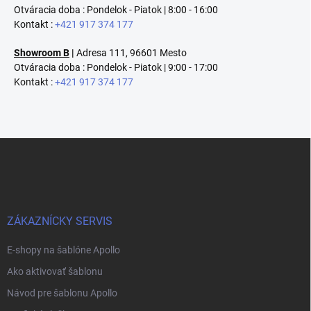
Otváracia doba : Pondelok - Piatok | 8:00 - 16:00
Kontakt :
+421 917 374 177
Showroom B
|
Adresa 111, 96601 Mesto
Otváracia doba : Pondelok - Piatok | 9:00 - 17:00
Kontakt :
+421 917 374 177
Z
á
p
ä
t
i
ZÁKAZNÍCKY SERVIS
e
E-shopy na šablóne Apollo
Ako aktivovať šablonu
Návod pre šablonu Apollo