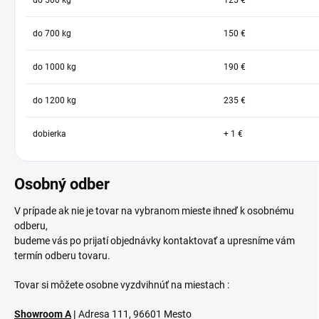
do 500 kg
125 €
do 700 kg
150 €
do 1000 kg
190 €
do 1200 kg
235 €
dobierka
+ 1 €
Osobný odber
V prípade ak nie je tovar na vybranom mieste ihneď k osobnému
odberu,
budeme vás po prijatí objednávky kontaktovať a upresníme vám
termín odberu tovaru.
Tovar si môžete osobne vyzdvihnúť na miestach :
Showroom A
|
Adresa 111, 96601 Mesto