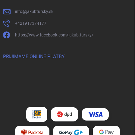
info
@
jakubtursky.sk
+421917374177
https://www.facebook.com/jakub.tursky/
PRIJÍMAME ONLINE PLATBY