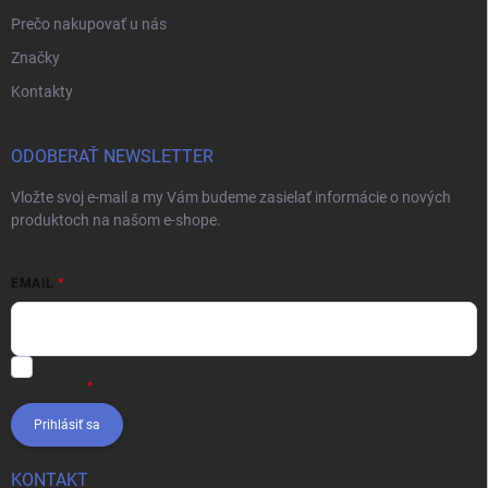
Prečo nakupovať u nás
Značky
Kontakty
ODOBERAŤ NEWSLETTER
Vložte svoj e-mail a my Vám budeme zasielať informácie o nových
produktoch na našom e-shope.
EMAIL
Vložením e-mailu súhlasíte s
podmienkami ochrany osobných
údajov
Prihlásiť sa
KONTAKT