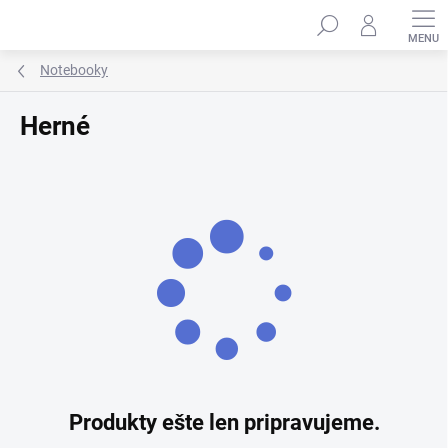
Prejsť
Hľadať
na
obsah
Notebooky
Herné
Produkty ešte len pripravujeme.