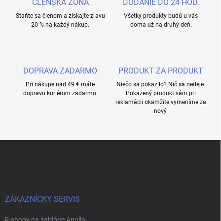
ČLENSKÁ ZÓNA
DODANIE DO 24 HOD.
Staňte sa členom a získajte zľavu
Všetky produkty budú u vás
20 % na každý nákup.
doma už na druhý deň.
DOPRAVA ZADARMO
PRODUKT ZA PRODUKT
Pri nákupe nad 49 € máte
Niečo sa pokazilo? Nič sa nedeje.
dopravu kuriérom zadarmo.
Pokazený produkt vám pri
reklamácii okamžite vymeníme za
nový.
Z
á
p
ä
t
i
ZÁKAZNÍCKY SERVIS
e
E-shopy na šablóne Apollo