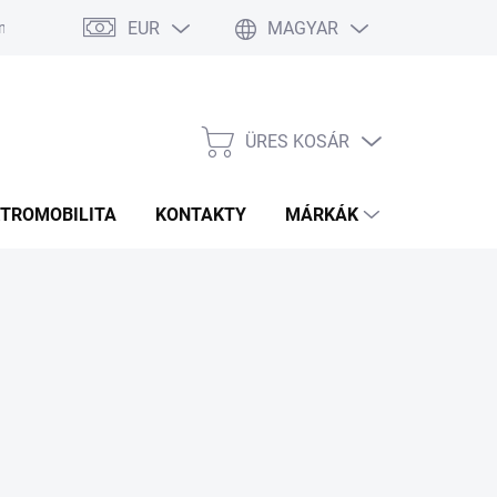
EUR
MAGYAR
 Ismételt Kérdések
Rozmery bannerov
Obchodné podmienky
ÜRES KOSÁR
KOSÁR
KTROMOBILITA
KONTAKTY
MÁRKÁK