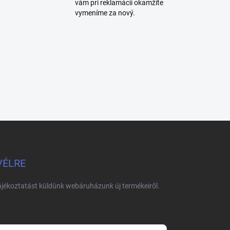
vám pri reklamácii okamžite
vymeníme za nový.
VÉLRE
tájékoztatást küldünk webáruházunk új termékeiről.