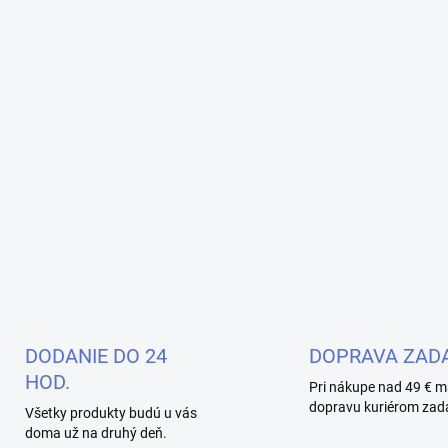
DODANIE DO 24
DOPRAVA ZAD
HOD.
Pri nákupe nad 49 € m
dopravu kuriérom zad
Všetky produkty budú u vás
doma už na druhý deň.