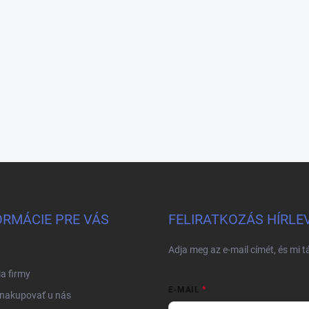
ORMÁCIE PRE VÁS
FELIRATKOZÁS HÍRLE
Adja meg az e-mail címét, és mi 
ia firmy
E-MAIL
 nakupovať u nás