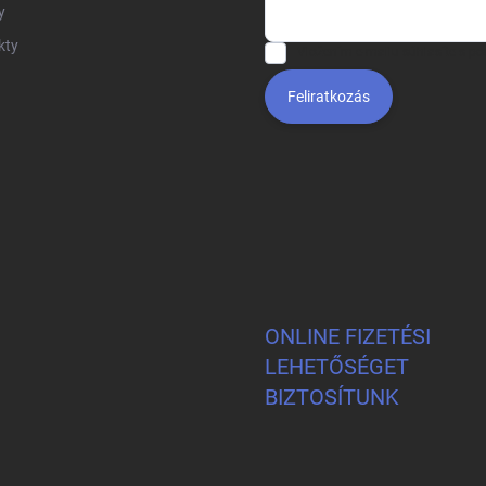
y
kty
Vložením e-mailu súhlasíte s
po
Feliratkozás
ONLINE FIZETÉSI
LEHETŐSÉGET
BIZTOSÍTUNK