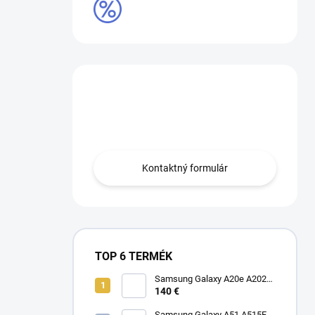
VÝPREDAJ
Máte otázku?
Obráťte sa na nás.
Kontaktný formulár
TOP 6 TERMÉK
Samsung Galaxy A20e A202F
Dual SIM
140 €
Samsung Galaxy A51 A515F