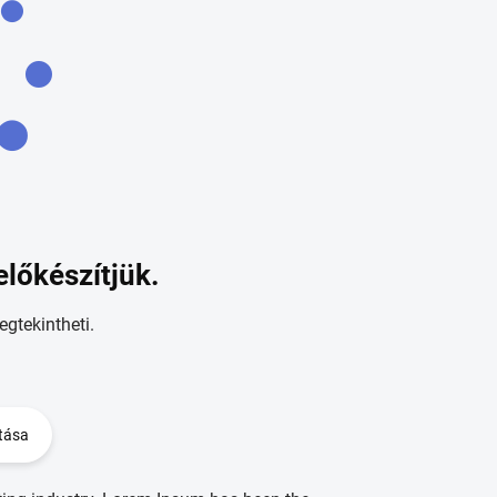
előkészítjük.
egtekintheti.
tása