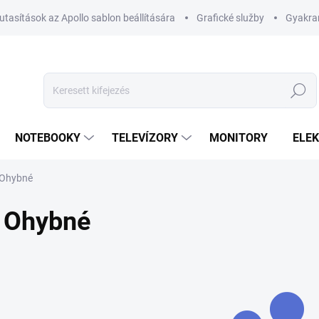
utasítások az Apollo sablon beállítására
Grafické služby
Gyakran
Keresés
NOTEBOOKY
TELEVÍZORY
MONITORY
ELE
Ohybné
Ohybné