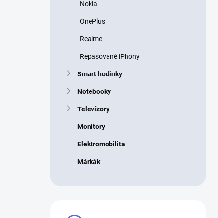
Nokia
OnePlus
Realme
Repasované iPhony
Smart hodinky
Notebooky
Televízory
Monitory
Elektromobilita
Márkák