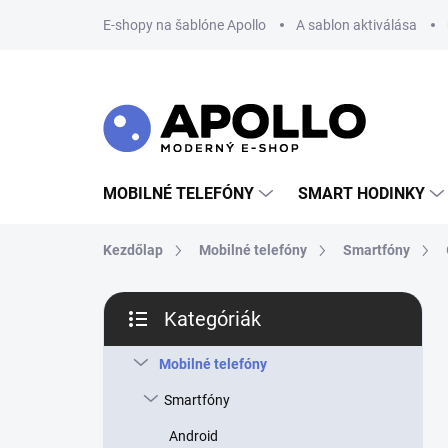
Ugrás
E-shopy na šablóne Apollo
A sablon aktiválása
a
fő
tartalomhoz
MOBILNÉ TELEFÓNY
SMART HODINKY
Kezdőlap
Mobilné telefóny
Smartfóny
O
Kategóriák
l
Kategóriák
d
átugrása
a
Mobilné telefóny
l
Smartfóny
s
ó
Android