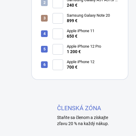
Dual SIM
240 €
Samsung Galaxy Note 20
899 €
Apple iPhone 11
650 €
Apple iPhone 12 Pro
1 200 €
Apple iPhone 12
700 €
ČLENSKÁ ZÓNA
Staňte sa členom a získajte
zľavu 20 % na každý nákup.