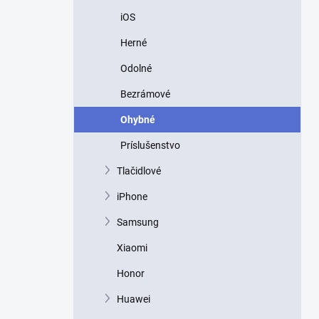
p
iOS
a
n
Herné
e
l
Odolné
Bezrámové
Ohybné
Príslušenstvo
Tlačidlové
iPhone
Samsung
Xiaomi
Honor
Huawei