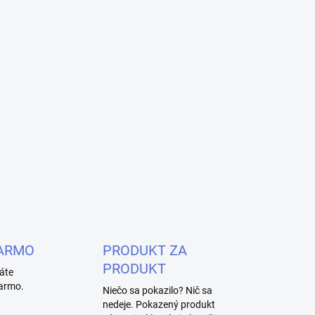
ARMO
PRODUKT ZA
PRODUKT
áte
armo.
Niečo sa pokazilo? Nič sa
nedeje. Pokazený produkt