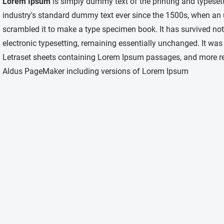
Lorem Ipsum
is simply dummy text of the printing and typeset
industry's standard dummy text ever since the 1500s, when an 
scrambled it to make a type specimen book. It has survived not o
electronic typesetting, remaining essentially unchanged. It was
Letraset sheets containing Lorem Ipsum passages, and more rec
Aldus PageMaker including versions of Lorem Ipsum