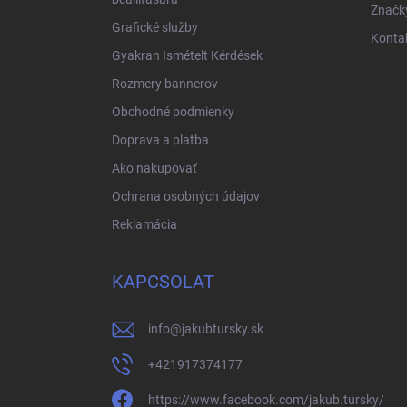
Značk
Grafické služby
Konta
Gyakran Ismételt Kérdések
Rozmery bannerov
Obchodné podmienky
Doprava a platba
Ako nakupovať
Ochrana osobných údajov
Reklamácia
KAPCSOLAT
info
@
jakubtursky.sk
+421917374177
https://www.facebook.com/jakub.tursky/