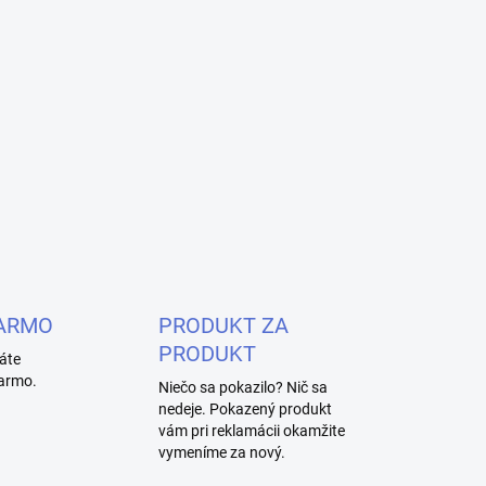
ARMO
PRODUKT ZA
PRODUKT
áte
armo.
Niečo sa pokazilo? Nič sa
nedeje. Pokazený produkt
vám pri reklamácii okamžite
vymeníme za nový.