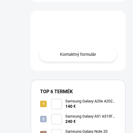
Máte otázku?
Obráťte sa na nás.
Kontaktný formulár
TOP 6 TERMÉK
Samsung Galaxy A20e A202F
Dual SIM
140 €
Samsung Galaxy A51 A515F
Dual SIM
240 €
Samsung Galaxy Note 20