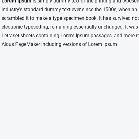
Lorem Ipsum
is simply dummy text of the printing and typeset
industry's standard dummy text ever since the 1500s, when an 
scrambled it to make a type specimen book. It has survived not o
electronic typesetting, remaining essentially unchanged. It was
Letraset sheets containing Lorem Ipsum passages, and more rec
Aldus PageMaker including versions of Lorem Ipsum