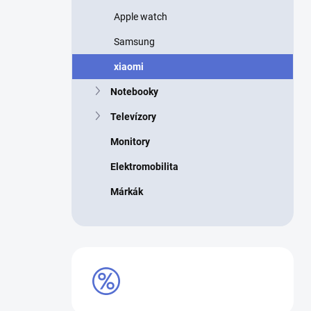
p
Apple watch
a
n
Samsung
e
l
xiaomi
Notebooky
Televízory
Monitory
Elektromobilita
Márkák
VÝPREDAJ