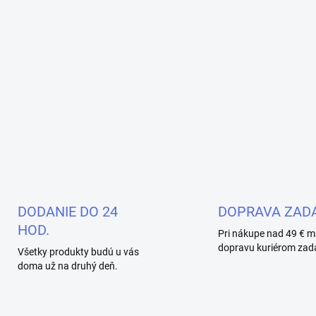
DODANIE DO 24
DOPRAVA ZAD
HOD.
Pri nákupe nad 49 € m
dopravu kuriérom zad
Všetky produkty budú u vás
doma už na druhý deň.