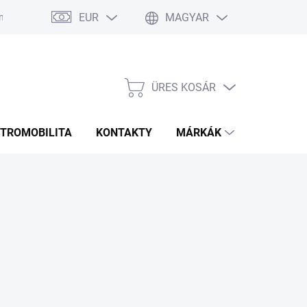
EUR
MAGYAR
 Ismételt Kérdések
Rozmery bannerov
Obchodné podmienky
ÜRES KOSÁR
KOSÁR
KTROMOBILITA
KONTAKTY
MÁRKÁK