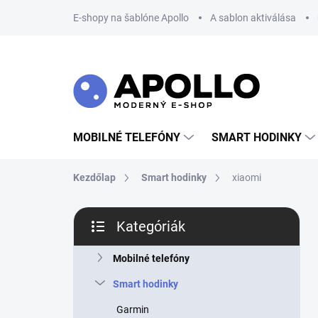
Ugrás
E-shopy na šablóne Apollo
A sablon aktiválása
a
fő
tartalomhoz
MOBILNÉ TELEFÓNY
SMART HODINKY
Kezdőlap
Smart hodinky
xiaomi
O
Kategóriák
l
Kategóriák
d
átugrása
a
Mobilné telefóny
l
Smart hodinky
s
ó
Garmin