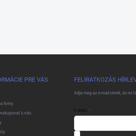
ORMÁCIE PRE VÁS
FELIRATKOZÁS HÍRLE
Adja meg az e-mail címét, és mi 
ia firmy
E-MAIL
 nakupovať u nás
y
kty
Vložením e-mailu súhlasíte s
po