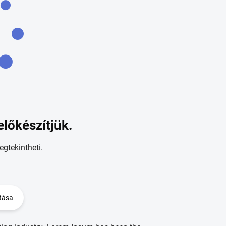
előkészítjük.
egtekintheti.
tása