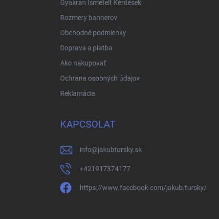
Gyakran Ismételt Kérdések
Rozmery bannerov
Obchodné podmienky
Doprava a platba
Ako nakupovať
Ochrana osobných údajov
Reklamácia
KAPCSOLAT
info
@
jakubtursky.sk
+421917374177
https://www.facebook.com/jakub.tursky/