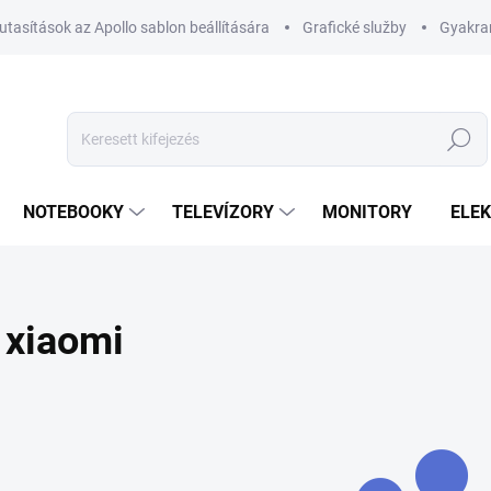
utasítások az Apollo sablon beállítására
Grafické služby
Gyakran
Keresés
NOTEBOOKY
TELEVÍZORY
MONITORY
ELE
xiaomi