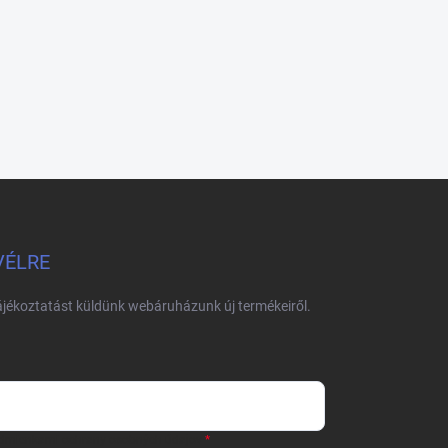
VÉLRE
tájékoztatást küldünk webáruházunk új termékeiről.
dmienkami ochrany osobných údajov