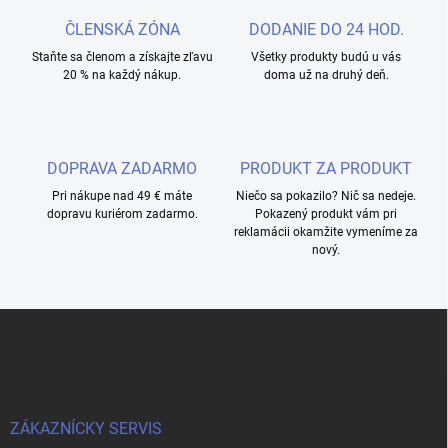
ČLENSKÁ ZÓNA
DODANIE DO 24 HOD.
Staňte sa členom a získajte zľavu
Všetky produkty budú u vás
20 % na každý nákup.
doma už na druhý deň.
DOPRAVA ZADARMO
PRODUKT ZA PRODUKT
Pri nákupe nad 49 € máte
Niečo sa pokazilo? Nič sa nedeje.
dopravu kuriérom zadarmo.
Pokazený produkt vám pri
reklamácii okamžite vymeníme za
nový.
L
á
b
l
é
c
ZÁKAZNÍCKY SERVIS