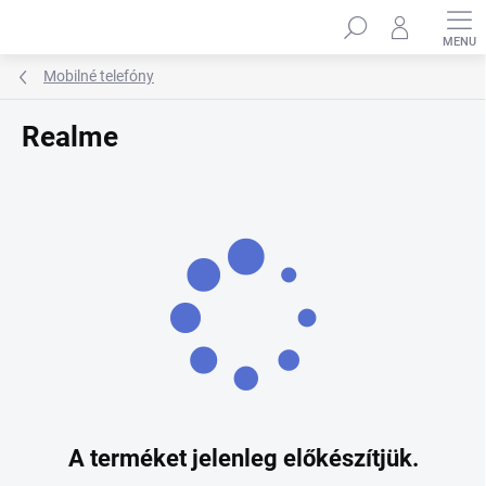
Ugrás
Keresés
a
fő
tartalomhoz
Mobilné telefóny
Realme
A terméket jelenleg előkészítjük.