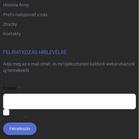
História firmy
Prečo nakupovať u nás
Značky
Kontakty
FELIRATKOZÁS HÍRLEVÉLRE
Adja meg az e-mail címét, és mi tájékoztatást küldünk webáruházunk
új termékeiről.
E-MAIL
Vložením e-mailu súhlasíte s
podmienkami ochrany osobných
údajov
Feliratkozás