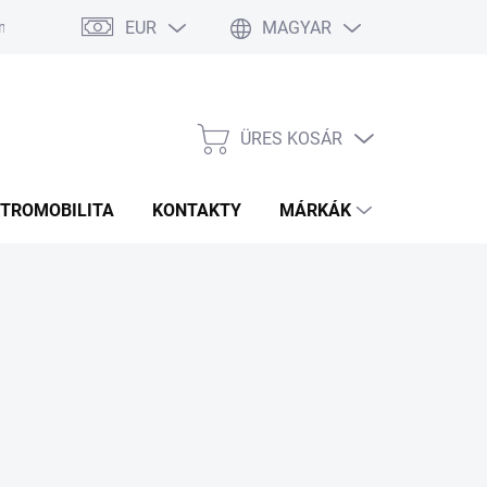
EUR
MAGYAR
 Ismételt Kérdések
Rozmery bannerov
Obchodné podmienky
ÜRES KOSÁR
KOSÁR
KTROMOBILITA
KONTAKTY
MÁRKÁK