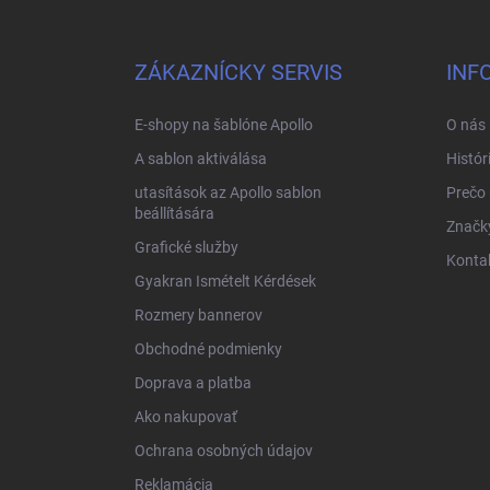
á
b
l
ZÁKAZNÍCKY SERVIS
INF
é
c
E-shopy na šablóne Apollo
O nás
A sablon aktiválása
Histór
utasítások az Apollo sablon
Prečo
beállítására
Značk
Grafické služby
Konta
Gyakran Ismételt Kérdések
Rozmery bannerov
Obchodné podmienky
Doprava a platba
Ako nakupovať
Ochrana osobných údajov
Reklamácia