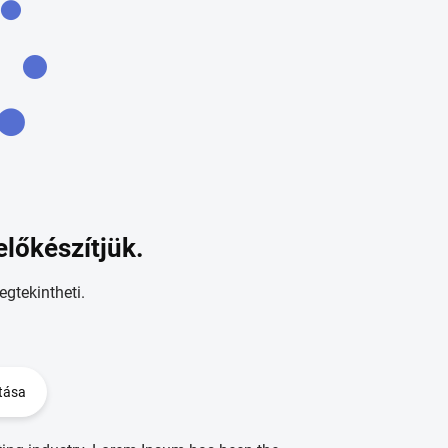
előkészítjük.
egtekintheti.
tása