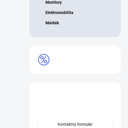
Monitory
Elektromobilita
Márkák
VÝPREDAJ
Máte otázku?
Obráťte sa na nás.
Kontaktný formulár