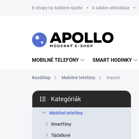
Ugrás
E-shopy na šablóne Apollo
A sablon aktiválása
a
fő
tartalomhoz
MOBILNÉ TELEFÓNY
SMART HODINKY
Kezdőlap
Mobilné telefóny
Xiaomi
O
Kategóriák
l
Kategóriák
d
átugrása
a
Mobilné telefóny
l
Smartfóny
s
ó
Tlačidlové