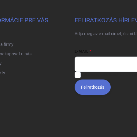
ORMÁCIE PRE VÁS
FELIRATKOZÁS HÍRLE
Adja meg az e-mail címét, és mi 
ia firmy
E-MAIL
 nakupovať u nás
y
kty
Vložením e-mailu súhlasíte s
po
Feliratkozás