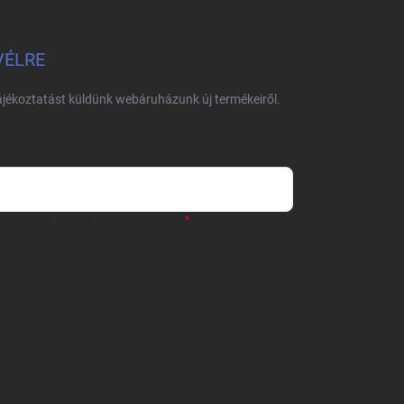
VÉLRE
tájékoztatást küldünk webáruházunk új termékeiről.
dmienkami ochrany osobných údajov