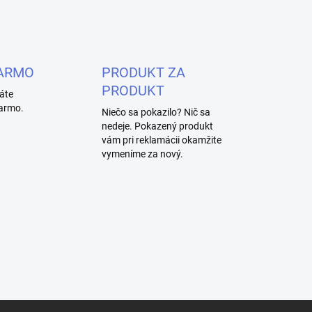
ARMO
PRODUKT ZA
PRODUKT
áte
armo.
Niečo sa pokazilo? Nič sa
nedeje. Pokazený produkt
vám pri reklamácii okamžite
vymeníme za nový.