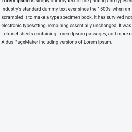
Lorem Ipsum
is simply dummy text of the printing and typeset
industry's standard dummy text ever since the 1500s, when an 
scrambled it to make a type specimen book. It has survived not o
electronic typesetting, remaining essentially unchanged. It was
Letraset sheets containing Lorem Ipsum passages, and more rec
Aldus PageMaker including versions of Lorem Ipsum.