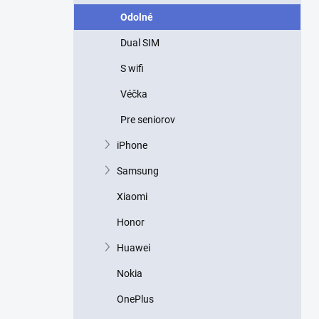
p
Odolné
a
n
Dual SIM
e
l
S wifi
Véčka
Pre seniorov
iPhone
Samsung
Xiaomi
Honor
Huawei
Nokia
OnePlus