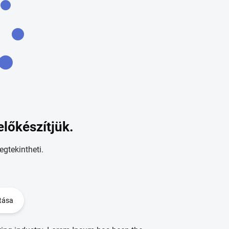
előkészítjük.
egtekintheti.
tása