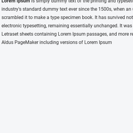
Lorem Ipsum
is simply dummy text of the printing and typeset
industry's standard dummy text ever since the 1500s, when an 
scrambled it to make a type specimen book. It has survived not o
electronic typesetting, remaining essentially unchanged. It was
Letraset sheets containing Lorem Ipsum passages, and more rec
Aldus PageMaker including versions of Lorem Ipsum