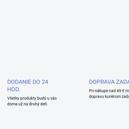
DODANIE DO 24
DOPRAVA ZAD
HOD.
Pri nákupe nad 49 € m
dopravu kuriérom zad
Všetky produkty budú u vás
doma už na druhý deň.