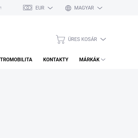
EUR
MAGYAR
 Ismételt Kérdések
Rozmery bannerov
Obchodné podmienky
ÜRES KOSÁR
KOSÁR
KTROMOBILITA
KONTAKTY
MÁRKÁK