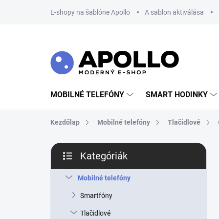
Ugrás
E-shopy na šablóne Apollo
A sablon aktiválása
a
fő
tartalomhoz
MOBILNÉ TELEFÓNY
SMART HODINKY
Kezdőlap
Mobilné telefóny
Tlačidlové
O
Kategóriák
l
Kategóriák
d
átugrása
a
Mobilné telefóny
l
Smartfóny
s
ó
Tlačidlové