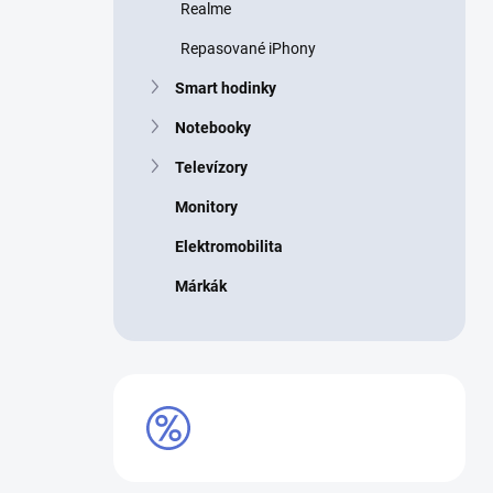
Realme
Repasované iPhony
Smart hodinky
Notebooky
Televízory
Monitory
Elektromobilita
Márkák
VÝPREDAJ