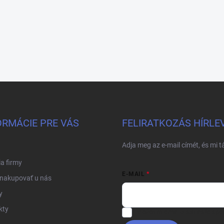
ORMÁCIE PRE VÁS
FELIRATKOZÁS HÍRLE
Adja meg az e-mail címét, és mi 
ia firmy
E-MAIL
 nakupovať u nás
y
kty
Vložením e-mailu súhlasíte s
po