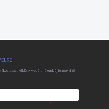
VÉLRE
tájékoztatást küldünk webáruházunk új termékeiről.
dmienkami ochrany osobných údajov