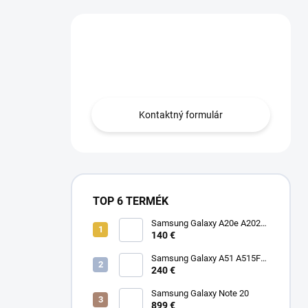
Máte otázku?
Obráťte sa na nás.
Kontaktný formulár
TOP 6 TERMÉK
Samsung Galaxy A20e A202F
Dual SIM
140 €
Samsung Galaxy A51 A515F
Dual SIM
240 €
Samsung Galaxy Note 20
899 €