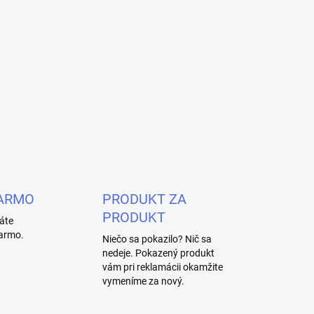
ARMO
PRODUKT ZA
PRODUKT
áte
armo.
Niečo sa pokazilo? Nič sa
nedeje. Pokazený produkt
vám pri reklamácii okamžite
vymeníme za nový.