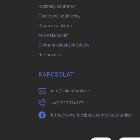
Rozmery bannerov
Obchodné podmienky
Doprava a platba
Ako nakupovať
Ochrana osobných údajov
Reklamácia
KAPCSOLAT
info
@
jakubtursky.sk
+421917374177
https://www.facebook.com/jakub.tursky/