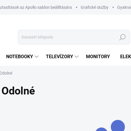
utasítások az Apollo sablon beállítására
Grafické služby
Gyakran
Keresés
NOTEBOOKY
TELEVÍZORY
MONITORY
ELE
Odolné
Odolné