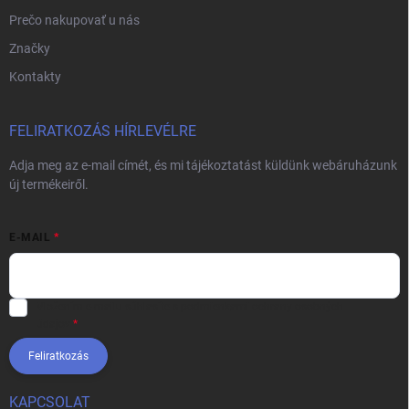
Prečo nakupovať u nás
Značky
Kontakty
FELIRATKOZÁS HÍRLEVÉLRE
Adja meg az e-mail címét, és mi tájékoztatást küldünk webáruházunk
új termékeiről.
E-MAIL
Vložením e-mailu súhlasíte s
podmienkami ochrany osobných
údajov
Feliratkozás
KAPCSOLAT