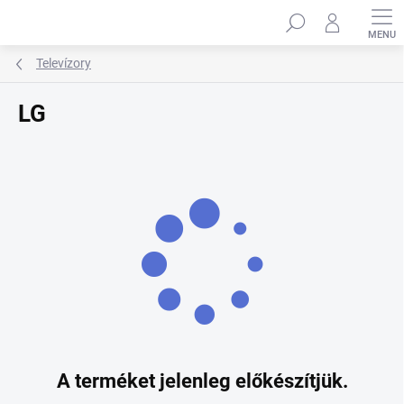
Ugrás
Keresés
a
fő
tartalomhoz
Televízory
LG
A terméket jelenleg előkészítjük.