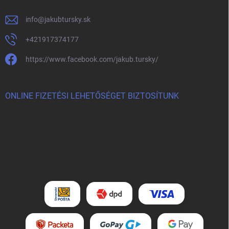
info
@
jakubtursky.sk
+421917374177
https://www.facebook.com/jakub.tursky/
ONLINE FIZETÉSI LEHETŐSÉGET BIZTOSÍTUNK