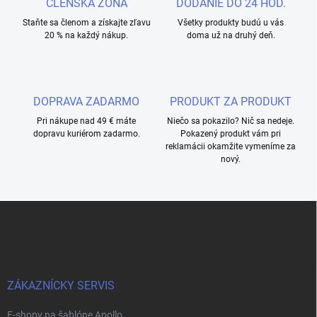
ČLENSKÁ ZÓNA
DODANIE DO 24 HOD.
Staňte sa členom a získajte zľavu
Všetky produkty budú u vás
20 % na každý nákup.
doma už na druhý deň.
DOPRAVA ZADARMO
PRODUKT ZA PRODUKT
Pri nákupe nad 49 € máte
Niečo sa pokazilo? Nič sa nedeje.
dopravu kuriérom zadarmo.
Pokazený produkt vám pri
reklamácii okamžite vymeníme za
nový.
L
á
b
l
é
c
ZÁKAZNÍCKY SERVIS
E-shopy na šablóne Apollo