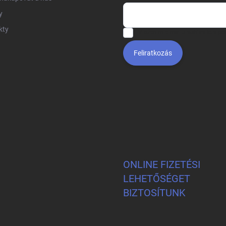
y
kty
Vložením e-mailu súhlasíte s
po
Feliratkozás
ONLINE FIZETÉSI
LEHETŐSÉGET
BIZTOSÍTUNK