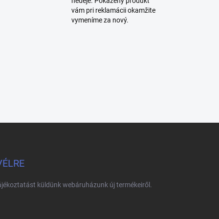
nedeje. Pokazený produkt
vám pri reklamácii okamžite
vymeníme za nový.
VÉLRE
tájékoztatást küldünk webáruházunk új termékeiről.