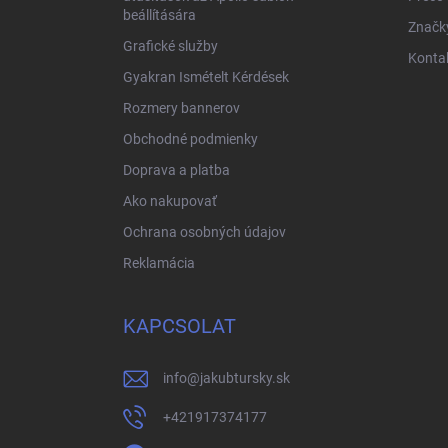
beállítására
Značk
Grafické služby
Konta
Gyakran Ismételt Kérdések
Rozmery bannerov
Obchodné podmienky
Doprava a platba
Ako nakupovať
Ochrana osobných údajov
Reklamácia
KAPCSOLAT
info
@
jakubtursky.sk
+421917374177