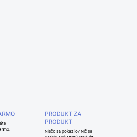
ARMO
PRODUKT ZA
PRODUKT
áte
armo.
Niečo sa pokazilo? Nič sa