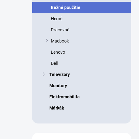
p
Bežné použitie
a
n
Herné
e
l
Pracovné
Macbook
Lenovo
Dell
Televízory
Monitory
Elektromobilita
Márkák