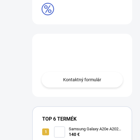
VÝPREDAJ
Máte otázku?
Obráťte sa na nás.
Kontaktný formulár
TOP 6 TERMÉK
Samsung Galaxy A20e A202F
Dual SIM
140 €