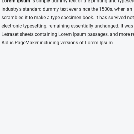
Lorem Ipsum
is simply dummy text of the printing and typeset
industry's standard dummy text ever since the 1500s, when an 
scrambled it to make a type specimen book. It has survived not o
electronic typesetting, remaining essentially unchanged. It was
Letraset sheets containing Lorem Ipsum passages, and more rec
Aldus PageMaker including versions of Lorem Ipsum