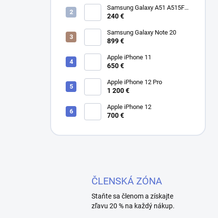
Samsung Galaxy A51 A515F
Dual SIM
240 €
Samsung Galaxy Note 20
899 €
Apple iPhone 11
650 €
Apple iPhone 12 Pro
1 200 €
Apple iPhone 12
700 €
ČLENSKÁ ZÓNA
Staňte sa členom a získajte
zľavu 20 % na každý nákup.