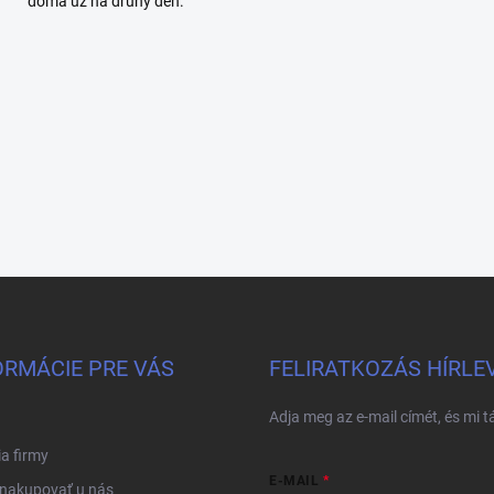
doma už na druhý deň.
ORMÁCIE PRE VÁS
FELIRATKOZÁS HÍRLE
Adja meg az e-mail címét, és mi 
ia firmy
E-MAIL
 nakupovať u nás