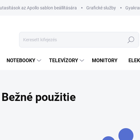
utasítások az Apollo sablon beállítására
Grafické služby
Gyakran
Keresés
NOTEBOOKY
TELEVÍZORY
MONITORY
ELE
Bežné použitie