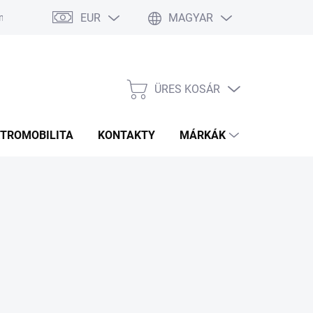
EUR
MAGYAR
 Ismételt Kérdések
Rozmery bannerov
Obchodné podmienky
ÜRES KOSÁR
KOSÁR
KTROMOBILITA
KONTAKTY
MÁRKÁK