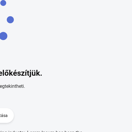
előkészítjük.
egtekintheti.
tása