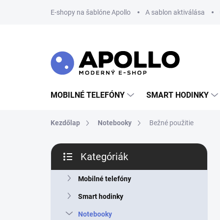
Ugrás
E-shopy na šablóne Apollo
A sablon aktiválása
a
fő
tartalomhoz
MOBILNÉ TELEFÓNY
SMART HODINKY
Kezdőlap
Notebooky
Bežné použitie
O
Kategóriák
l
Kategóriák
d
átugrása
a
Mobilné telefóny
l
Smart hodinky
s
ó
Notebooky