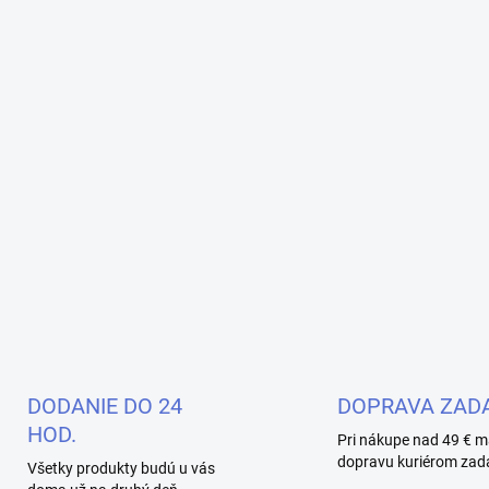
DODANIE DO 24
DOPRAVA ZAD
HOD.
Pri nákupe nad 49 € m
dopravu kuriérom zad
Všetky produkty budú u vás