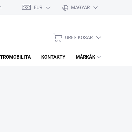
EUR
MAGYAR
 Ismételt Kérdések
Rozmery bannerov
Obchodné podmienky
ÜRES KOSÁR
KOSÁR
KTROMOBILITA
KONTAKTY
MÁRKÁK