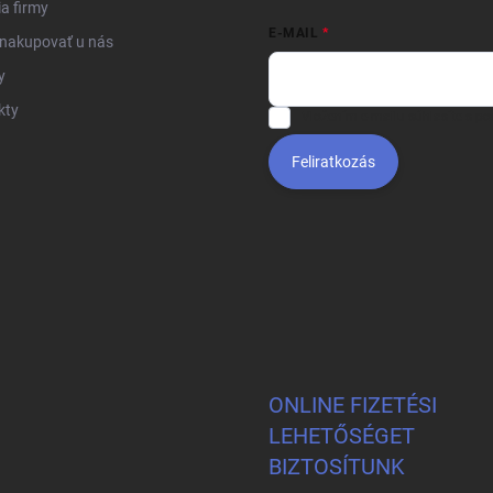
ia firmy
E-MAIL
 nakupovať u nás
y
kty
Vložením e-mailu súhlasíte s
po
Feliratkozás
ONLINE FIZETÉSI
LEHETŐSÉGET
BIZTOSÍTUNK