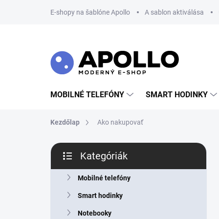
Ugrás
E-shopy na šablóne Apollo
A sablon aktiválása
a
fő
tartalomhoz
MOBILNÉ TELEFÓNY
SMART HODINKY
Kezdőlap
Ako nakupovať
O
Kategóriák
l
Kategóriák
d
átugrása
a
Mobilné telefóny
l
Smart hodinky
s
ó
Notebooky