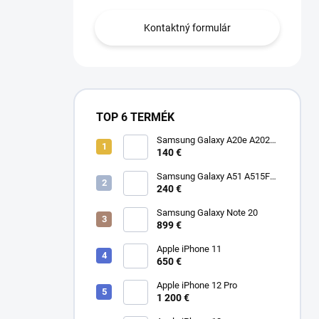
Kontaktný formulár
TOP 6 TERMÉK
Samsung Galaxy A20e A202F
Dual SIM
140 €
Samsung Galaxy A51 A515F
Dual SIM
240 €
Samsung Galaxy Note 20
899 €
Apple iPhone 11
650 €
Apple iPhone 12 Pro
1 200 €