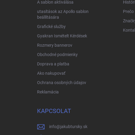
A sablon aktiválása
Histór
utasítások az Apollo sablon
Prečo
beállítására
Značk
Grafické služby
Konta
Gyakran Ismételt Kérdések
Rozmery bannerov
Obchodné podmienky
Doprava a platba
Ako nakupovať
Ochrana osobných údajov
Reklamácia
KAPCSOLAT
info
@
jakubtursky.sk