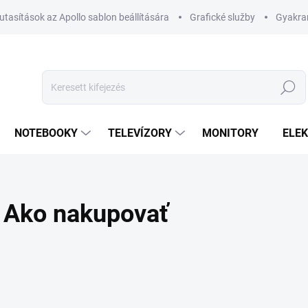
utasítások az Apollo sablon beállítására
Grafické služby
Gyakran
Keresés
NOTEBOOKY
TELEVÍZORY
MONITORY
ELE
Ako nakupovať