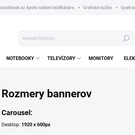
utasítások az Apollo sablon beállítására
Grafické služby
Gyakran
Keresés
NOTEBOOKY
TELEVÍZORY
MONITORY
ELE
Rozmery bannerov
Carousel:
Desktop:
1920 x 600px