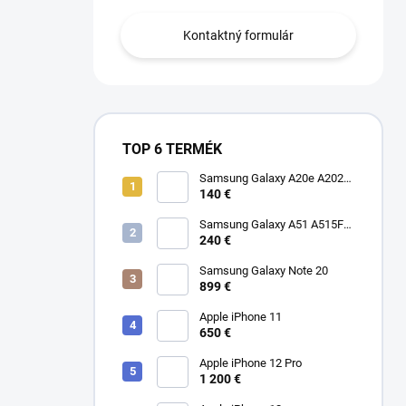
Kontaktný formulár
TOP 6 TERMÉK
Samsung Galaxy A20e A202F
Dual SIM
140 €
Samsung Galaxy A51 A515F
Dual SIM
240 €
Samsung Galaxy Note 20
899 €
Apple iPhone 11
650 €
Apple iPhone 12 Pro
1 200 €