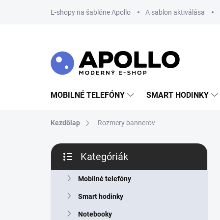
Ugrás
E-shopy na šablóne Apollo
A sablon aktiválása
a
fő
tartalomhoz
MOBILNÉ TELEFÓNY
SMART HODINKY
Kezdőlap
Rozmery bannerov
O
Kategóriák
l
Kategóriák
d
átugrása
a
Mobilné telefóny
l
Smart hodinky
s
ó
Notebooky