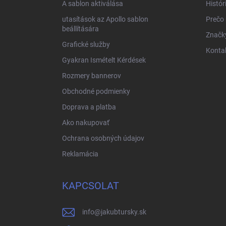
A sablon aktiválása
Histór
utasítások az Apollo sablon
Prečo
beállítására
Značk
Grafické služby
Konta
Gyakran Ismételt Kérdések
Rozmery bannerov
Obchodné podmienky
Doprava a platba
Ako nakupovať
Ochrana osobných údajov
Reklamácia
KAPCSOLAT
info
@
jakubtursky.sk