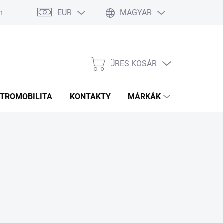
EUR
MAGYAR
 Ismételt Kérdések
Rozmery bannerov
Obchodné podmienky
ÜRES KOSÁR
KOSÁR
KTROMOBILITA
KONTAKTY
MÁRKÁK