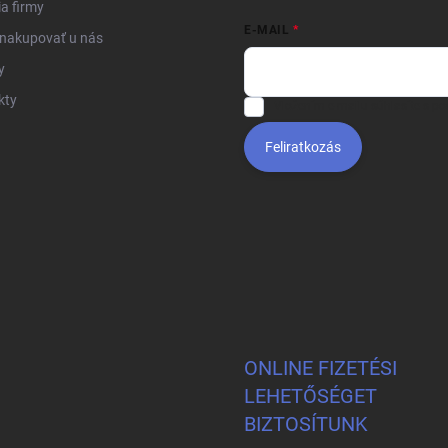
ia firmy
E-MAIL
 nakupovať u nás
y
kty
Vložením e-mailu súhlasíte s
po
Feliratkozás
ONLINE FIZETÉSI
LEHETŐSÉGET
BIZTOSÍTUNK