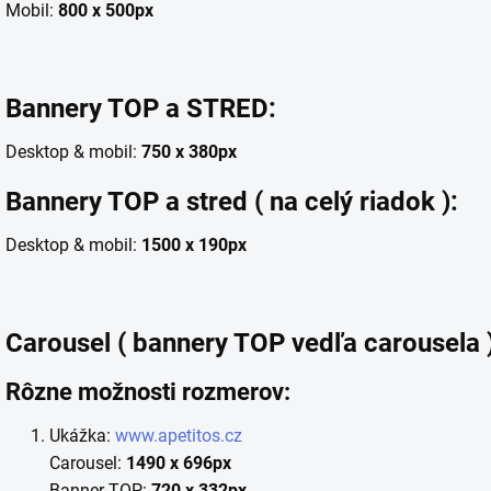
Mobil:
800 x 500px
Bannery TOP a STRED:
Desktop & mobil:
750 x 380px
Bannery TOP a stred ( na celý riadok ):
Desktop & mobil:
1500 x 190px
Carousel ( bannery TOP vedľa carousela )
Rôzne možnosti rozmerov:
Ukážka:
www.apetitos.cz
Carousel:
1490 x 696px
Banner TOP:
720 x 332px