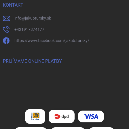
KONTAKT
info
@
jakubtursky.sk
+421917374177
https://www.facebook.com/jakub.tursky/
PRIJÍMAME ONLINE PLATBY