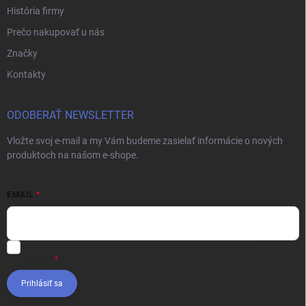
História firmy
Prečo nakupovať u nás
Značky
Kontakty
ODOBERAŤ NEWSLETTER
Vložte svoj e-mail a my Vám budeme zasielať informácie o nových
produktoch na našom e-shope.
EMAIL
Vložením e-mailu súhlasíte s
podmienkami ochrany osobných
údajov
Prihlásiť sa