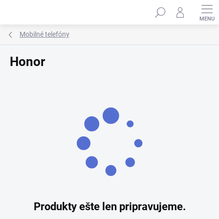
Prejsť
Hľadať
na
obsah
Mobilné telefóny
Honor
Produkty ešte len pripravujeme.