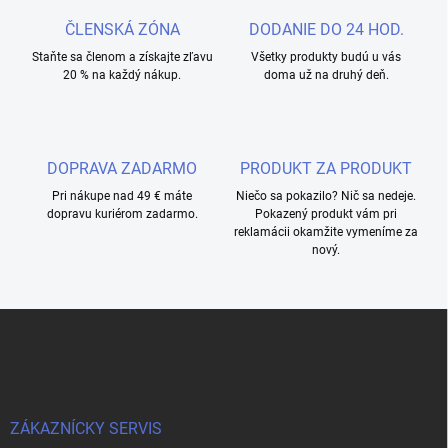
ČLENSKÁ ZÓNA
DODANIE DO 24 HOD.
Staňte sa členom a získajte zľavu
Všetky produkty budú u vás
20 % na každý nákup.
doma už na druhý deň.
DOPRAVA ZADARMO
PRODUKT ZA PRODUKT
Pri nákupe nad 49 € máte
Niečo sa pokazilo? Nič sa nedeje.
dopravu kuriérom zadarmo.
Pokazený produkt vám pri
reklamácii okamžite vymeníme za
nový.
Z
á
p
ä
t
i
ZÁKAZNÍCKY SERVIS