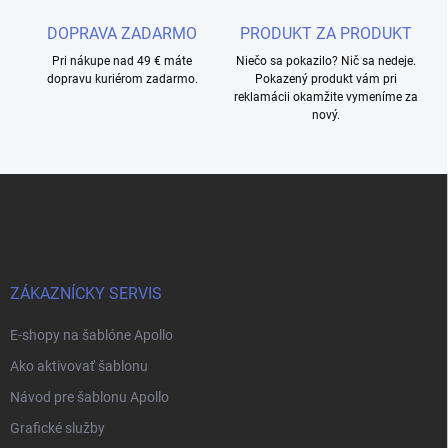
DOPRAVA ZADARMO
PRODUKT ZA PRODUKT
Pri nákupe nad 49 € máte
Niečo sa pokazilo? Nič sa nedeje.
dopravu kuriérom zadarmo.
Pokazený produkt vám pri
reklamácii okamžite vymeníme za
nový.
Z
á
p
ä
t
i
ZÁKAZNÍCKY SERVIS
e
E-shopy na šablóne Apollo
Ako aktivovať šablonu
Návod pre šablonu Apollo
Grafické služby