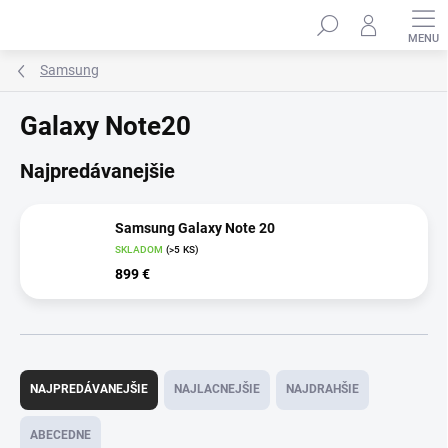
Prejsť
Hľadať
na
obsah
Samsung
Galaxy Note20
Najpredávanejšie
Samsung Galaxy Note 20
SKLADOM
(>5 KS)
899 €
R
a
NAJPREDÁVANEJŠIE
NAJLACNEJŠIE
NAJDRAHŠIE
d
e
ABECEDNE