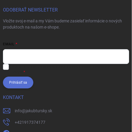
ODOBERAŤ NEWSLETTER
Vložte svoj e-mail a my Vám budeme zasielať informácie o nových
produktoch na našom e-shope.
EMAIL
Vložením e-mailu súhlasíte s
podmienkami ochrany osobných
údajov
Prihlásiť sa
KONTAKT
info
@
jakubtursky.sk
+421917374177