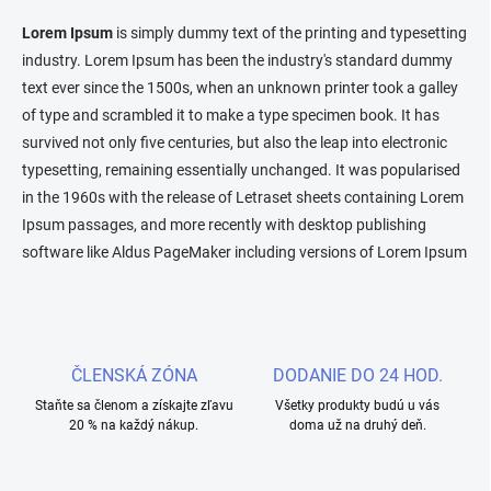
v
l
Lorem Ipsum
is simply dummy text of the printing and typesetting
á
industry. Lorem Ipsum has been the industry's standard dummy
d
text ever since the 1500s, when an unknown printer took a galley
a
c
of type and scrambled it to make a type specimen book. It has
i
survived not only five centuries, but also the leap into electronic
e
typesetting, remaining essentially unchanged. It was popularised
p
r
in the 1960s with the release of Letraset sheets containing Lorem
v
Ipsum passages, and more recently with desktop publishing
k
software like Aldus PageMaker including versions of Lorem Ipsum
y
v
ý
p
i
s
ČLENSKÁ ZÓNA
DODANIE DO 24 HOD.
u
Staňte sa členom a získajte zľavu
Všetky produkty budú u vás
20 % na každý nákup.
doma už na druhý deň.