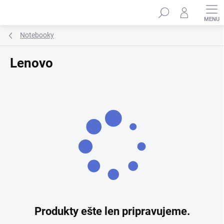
Prejsť
Hľadať
na
obsah
Notebooky
Lenovo
Produkty ešte len pripravujeme.