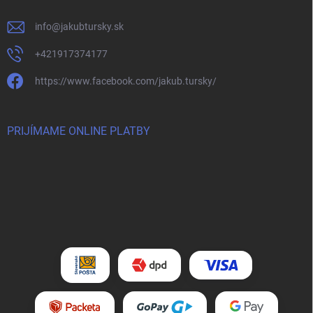
info
@
jakubtursky.sk
+421917374177
https://www.facebook.com/jakub.tursky/
PRIJÍMAME ONLINE PLATBY