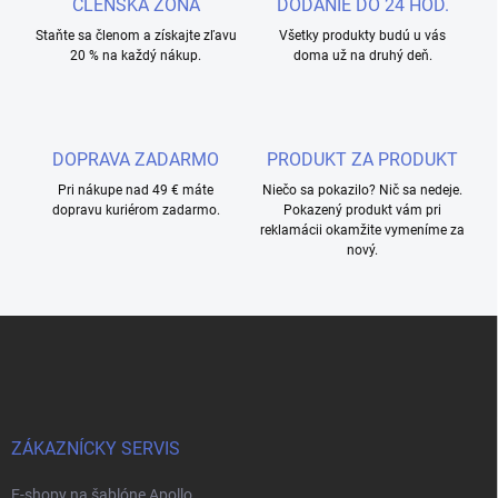
ČLENSKÁ ZÓNA
DODANIE DO 24 HOD.
Staňte sa členom a získajte zľavu
Všetky produkty budú u vás
20 % na každý nákup.
doma už na druhý deň.
DOPRAVA ZADARMO
PRODUKT ZA PRODUKT
Pri nákupe nad 49 € máte
Niečo sa pokazilo? Nič sa nedeje.
dopravu kuriérom zadarmo.
Pokazený produkt vám pri
reklamácii okamžite vymeníme za
nový.
Z
á
p
ä
t
i
ZÁKAZNÍCKY SERVIS
e
E-shopy na šablóne Apollo