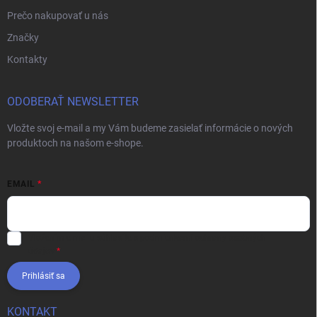
Prečo nakupovať u nás
Značky
Kontakty
ODOBERAŤ NEWSLETTER
Vložte svoj e-mail a my Vám budeme zasielať informácie o nových
produktoch na našom e-shope.
EMAIL
Vložením e-mailu súhlasíte s
podmienkami ochrany osobných
údajov
Prihlásiť sa
KONTAKT