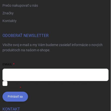
Prečo nakupovať u nás
Značky
Kontakty
ODOBERAŤ NEWSLETTER
Vložte svoj e-mail a my Vám budeme zasielať informácie o nových
produktoch na našom e-shope.
EMAIL
Vložením e-mailu súhlasíte s
podmienkami ochrany osobných
údajov
Prihlásiť sa
KONTAKT