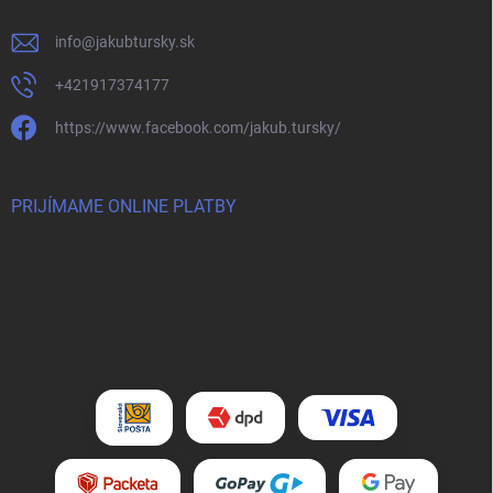
info
@
jakubtursky.sk
+421917374177
https://www.facebook.com/jakub.tursky/
PRIJÍMAME ONLINE PLATBY