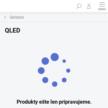
Prejsť
Hľadať
na
obsah
Samsung
QLED
Produkty ešte len pripravujeme.