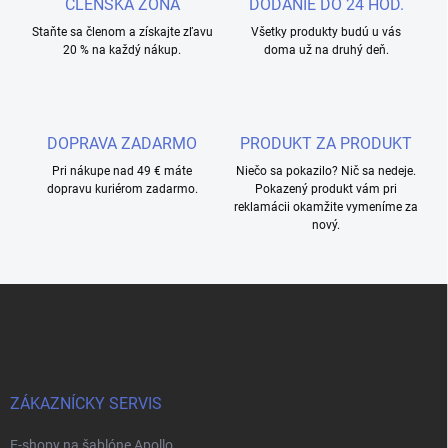
ČLENSKÁ ZÓNA
DODANIE DO 24 HOD.
Staňte sa členom a získajte zľavu
Všetky produkty budú u vás
20 % na každý nákup.
doma už na druhý deň.
DOPRAVA ZADARMO
PRODUKT ZA PRODUKT
Pri nákupe nad 49 € máte
Niečo sa pokazilo? Nič sa nedeje.
dopravu kuriérom zadarmo.
Pokazený produkt vám pri
reklamácii okamžite vymeníme za
nový.
Z
á
p
ä
t
i
ZÁKAZNÍCKY SERVIS
e
E-shopy na šablóne Apollo