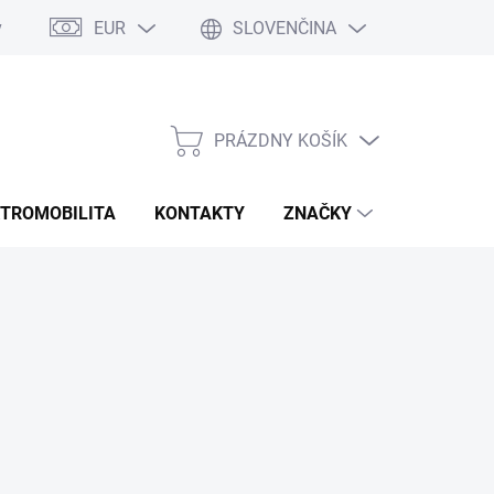
EUR
SLOVENČINA
y
Rozmery bannerov
Obchodné podmienky
Doprava a platb
PRÁZDNY KOŠÍK
NÁKUPNÝ
KOŠÍK
KTROMOBILITA
KONTAKTY
ZNAČKY