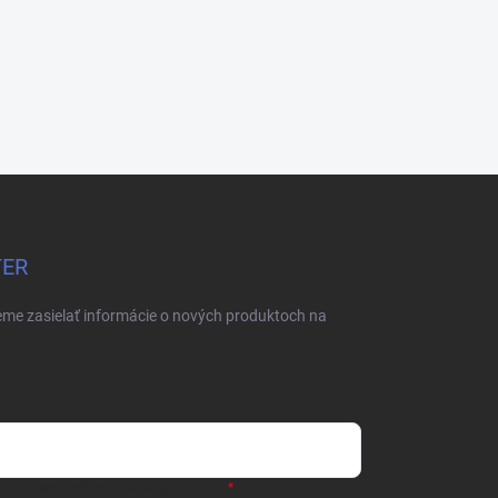
TER
eme zasielať informácie o nových produktoch na
dmienkami ochrany osobných údajov