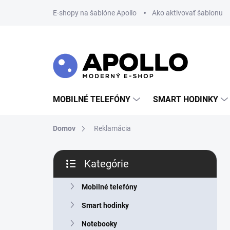
Prejsť
E-shopy na šablóne Apollo
Ako aktivovať šablonu
na
obsah
MOBILNÉ TELEFÓNY
SMART HODINKY
Domov
Reklamácia
B
Kategórie
o
Preskočiť
č
kategórie
n
Mobilné telefóny
ý
Smart hodinky
p
a
Notebooky