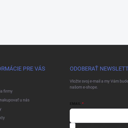
ORMÁCIE PRE VÁS
ODOBERAŤ NEWSLET
Vložte svoj e-mail a my Vám bud
našom e-shope.
ia firmy
 nakupovať u nás
EMAIL
y
kty
Vložením e-mailu súhlasíte s
po