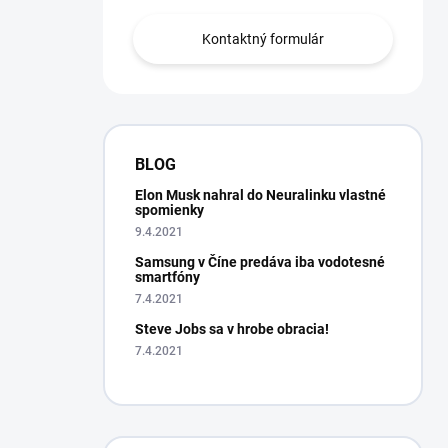
Kontaktný formulár
BLOG
Elon Musk nahral do Neuralinku vlastné
spomienky
9.4.2021
Samsung v Číne predáva iba vodotesné
smartfóny
7.4.2021
Steve Jobs sa v hrobe obracia!
7.4.2021