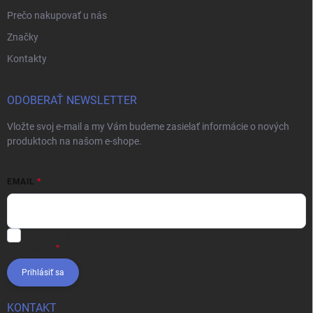
Prečo nakupovať u nás
Značky
Kontakty
ODOBERAŤ NEWSLETTER
Vložte svoj e-mail a my Vám budeme zasielať informácie o nových
produktoch na našom e-shope.
EMAIL
Vložením e-mailu súhlasíte s
podmienkami ochrany osobných
údajov
Prihlásiť sa
KONTAKT