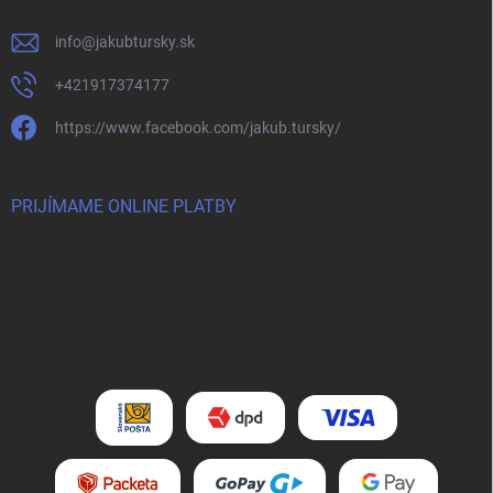
info
@
jakubtursky.sk
+421917374177
https://www.facebook.com/jakub.tursky/
PRIJÍMAME ONLINE PLATBY