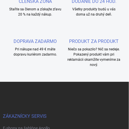
ČLENSKÁ ZÓNA
DODANIE DO 24 HOD.
Staňte sa členom a získajte zľavu
Všetky produkty budú u vás
20 % na každý nákup.
doma už na druhý deň.
DOPRAVA ZADARMO
PRODUKT ZA PRODUKT
Pri nákupe nad 49 € máte
Niečo sa pokazilo? Nič sa nedeje.
dopravu kuriérom zadarmo.
Pokazený produkt vám pri
reklamácii okamžite vymeníme za
nový.
Z
á
p
ä
t
i
ZÁKAZNÍCKY SERVIS
e
E-shopy na šablóne Apollo