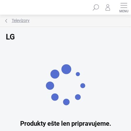
Prejsť
Hľadať
na
obsah
Televízory
LG
Produkty ešte len pripravujeme.