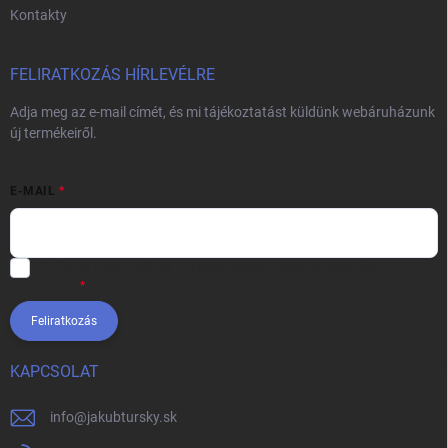
Kontakty
FELIRATKOZÁS HÍRLEVÉLRE
Adja meg az e-mail címét, és mi tájékoztatást küldünk webáruházunk
új termékeiről.
E-MAIL
Vložením e-mailu súhlasíte s
podmienkami ochrany osobných
údajov
Feliratkozás
KAPCSOLAT
info
@
jakubtursky.sk