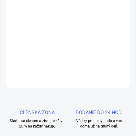
very popular during the Renaissance. The first line of Lorem
Ipsum, "Lorem ipsum dolor sit amet..", comes from a line in section
1.10.32.
The standard chunk of Lorem Ipsum used since the 1500s is
reproduced below for those interested. Sections 1.10.32 and
1.10.33 from "de Finibus Bonorum et Malorum" by Cicero are also
reproduced in their exact original form, accompanied by English
versions from the 1914 translation by H. Rackham.
RÉSZLETES INFORMÁCIÓ
KÉRDÉS
NYOMON KÖVETÉS
ČLENSKÁ ZÓNA
DODANIE DO 24 HOD.
Staňte sa členom a získajte zľavu
Všetky produkty budú u vás
20 % na každý nákup.
doma už na druhý deň.