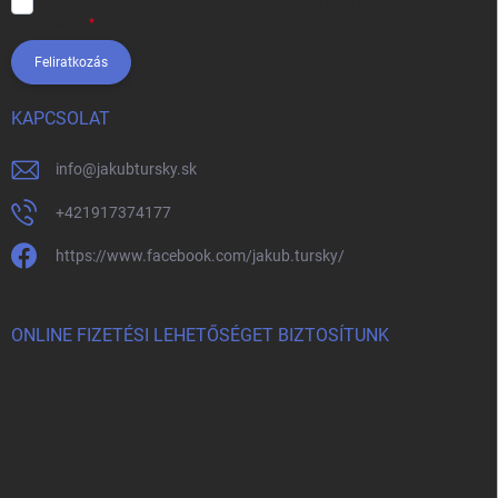
Vložením e-mailu súhlasíte s
podmienkami ochrany osobných
údajov
Feliratkozás
KAPCSOLAT
info
@
jakubtursky.sk
+421917374177
https://www.facebook.com/jakub.tursky/
ONLINE FIZETÉSI LEHETŐSÉGET BIZTOSÍTUNK