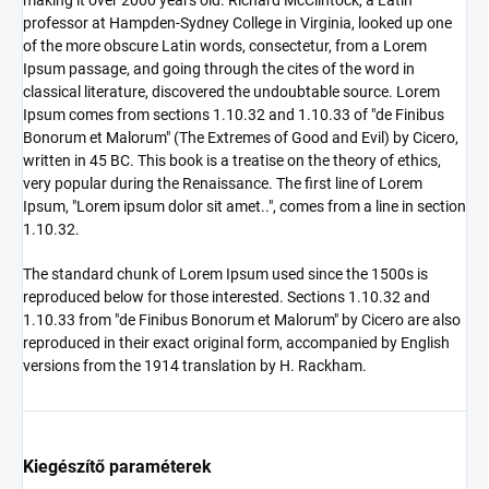
making it over 2000 years old. Richard McClintock, a Latin
professor at Hampden-Sydney College in Virginia, looked up one
of the more obscure Latin words, consectetur, from a Lorem
Ipsum passage, and going through the cites of the word in
classical literature, discovered the undoubtable source. Lorem
Ipsum comes from sections 1.10.32 and 1.10.33 of "de Finibus
Bonorum et Malorum" (The Extremes of Good and Evil) by Cicero,
written in 45 BC. This book is a treatise on the theory of ethics,
very popular during the Renaissance. The first line of Lorem
Ipsum, "Lorem ipsum dolor sit amet..", comes from a line in section
1.10.32.
The standard chunk of Lorem Ipsum used since the 1500s is
reproduced below for those interested. Sections 1.10.32 and
1.10.33 from "de Finibus Bonorum et Malorum" by Cicero are also
reproduced in their exact original form, accompanied by English
versions from the 1914 translation by H. Rackham.
Kiegészítő paraméterek