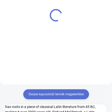
SKLADOM
(>5 DB)
SKLADOM
(>5 DB)
Apple iPhone 11
Apple iPhone 12
650 €
700 €-tól
Kosárba
Bővebben
Lorem Ipsum is simply dummy
Lorem ipsum dolor sit amet,
text of the printing and
consectetur adipiscing elit.
typesetting industry. Lorem
Suspendisse ornare ante
Ipsum has been the industry's
scelerisque elit vestibulum,
standard dummy text ever since
euismod porttitor quam
the 1500s, when an unknown...
hendrerit. Maecenas rhoncus
enim leo, eget...
Összes kapcsolódó termék megjelenítése
has roots in a piece of classical Latin literature from 45 BC,