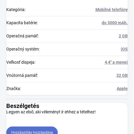
Kategória
:
Mobilné telefóny
Kapacita batérie
:
do 3000 mAh.
Operačná pamäť
:
2 GB
Operačný systém
:
iOS
Veľkosť dispeja
:
4,4'' a menej
Vnútorná pamäť
:
32 GB
Značka
:
Apple
Beszélgetés
Legyen az első, aki véleményt ír ehhez a tételhez!
Hozzászólás hozzáadása