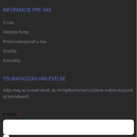
INFORMÁCIE PRE VÁS
O nás
História firmy
Prečo nakupovať u nás
Značky
Kontakty
FELIRATKOZÁS HÍRLEVÉLRE
Adja meg az e-mail címét, és mi tájékoztatást küldünk webáruházunk
új termékeiről.
E-MAIL