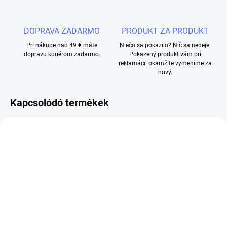
DOPRAVA ZADARMO
PRODUKT ZA PRODUKT
Pri nákupe nad 49 € máte
Niečo sa pokazilo? Nič sa nedeje.
dopravu kuriérom zadarmo.
Pokazený produkt vám pri
reklamácii okamžite vymeníme za
nový.
Kapcsolódó termékek
TÖBBET KEVESEBBÉRT
ÚJDONSÁG
TIPP
VÝPREDAJ