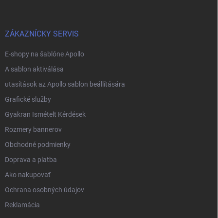
b
l
é
c
ZÁKAZNÍCKY SERVIS
E-shopy na šablóne Apollo
A sablon aktiválása
utasítások az Apollo sablon beállítására
Grafické služby
Gyakran Ismételt Kérdések
Rozmery bannerov
Obchodné podmienky
Doprava a platba
Ako nakupovať
Ochrana osobných údajov
Reklamácia