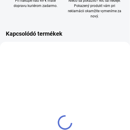
Pri nákupe nad 49 € máte
Niečo sa pokazilo? Nič sa nedeje.
dopravu kuriérom zadarmo.
Pokazený produkt vám pri
reklamácii okamžite vymeníme za
nový.
Kapcsolódó termékek
TÖBBET KEVESEBBÉRT
ÚJDONSÁG
TIPP
VÝPREDAJ
SKLADOM
(>5 DB)
SKLADOM
(>5 DB)
Apple iPhone 11
Apple iPhone 12
650 €
700 €-tól