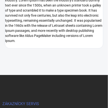
industry. Lorem Ipsum has been the industry's standard dummy
text ever since the 1500s, when an unknown printer took a galley
of type and scrambled it to make a type specimen book. It has
survived not only five centuries, but also the leap into electronic
typesetting, remaining essentially unchanged. It was popularised
in the 1960s with the release of Letraset sheets containing Lorem
Ipsum passages, and more recently with desktop publishing
software like Aldus PageMaker including versions of Lorem
Ipsum.
L
á
b
l
é
c
ZÁKAZNÍCKY SERVIS