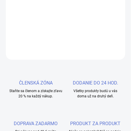
The standard chunk of Lorem Ipsum used since the 1500s is
reproduced below for those interested. Sections 1.10.32 and
1.10.33 from "de Finibus Bonorum et Malorum" by Cicero are also
reproduced in their exact original form, accompanied by English
versions from the 1914 translation by H. Rackham.
RÉSZLETES INFORMÁCIÓ
KÉRDÉS
NYOMON KÖVETÉS
ČLENSKÁ ZÓNA
DODANIE DO 24 HOD.
Staňte sa členom a získajte zľavu
Všetky produkty budú u vás
20 % na každý nákup.
doma už na druhý deň.
DOPRAVA ZADARMO
PRODUKT ZA PRODUKT