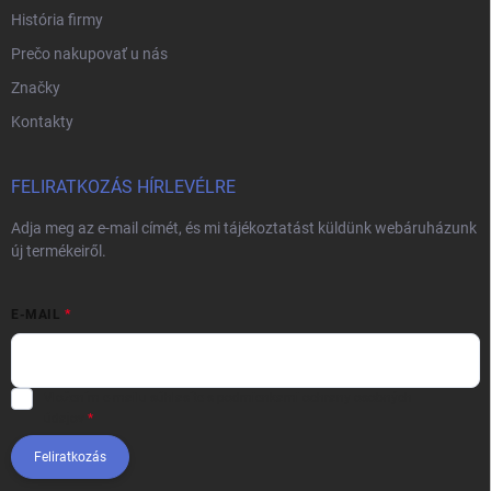
História firmy
Prečo nakupovať u nás
Značky
Kontakty
FELIRATKOZÁS HÍRLEVÉLRE
Adja meg az e-mail címét, és mi tájékoztatást küldünk webáruházunk
új termékeiről.
E-MAIL
Vložením e-mailu súhlasíte s
podmienkami ochrany osobných
údajov
Feliratkozás