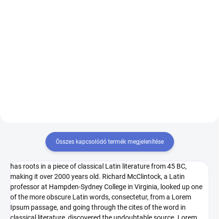
Kosárba
Bővebben
Lorem Ipsum is simply dummy
Lorem ipsum dolor sit amet,
text of the printing and
consectetur adipiscing elit.
typesetting industry. Lorem
Suspendisse ornare ante
Ipsum has been the industry's
scelerisque elit vestibulum,
standard dummy text ever since
euismod porttitor quam
the 1500s, when an unknown...
hendrerit. Maecenas rhoncus
enim leo, eget...
Összes kapcsolódó termék megjelenítése
has roots in a piece of classical Latin literature from 45 BC,
making it over 2000 years old. Richard McClintock, a Latin
professor at Hampden-Sydney College in Virginia, looked up one
of the more obscure Latin words, consectetur, from a Lorem
Ipsum passage, and going through the cites of the word in
classical literature, discovered the undoubtable source. Lorem