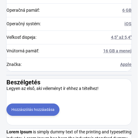
Operačná pamäť
:
6 GB
Operačný systém
:
iOS
Veľkosť dispeja
:
4,5'' až 5,4''
Vnútorná pamäť
:
16 GB a menej
Značka
:
Apple
Beszélgetés
Legyen az első, aki véleményt ír ehhez a tételhez!
Hozzászólás hozzáadása
Lorem Ipsum
is simply dummy text of the printing and typesetting