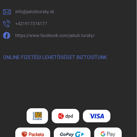
info
@
jakubtursky.sk
+421917374177
https://www.facebook.com/jakub.tursky/
ONLINE FIZETÉSI LEHETŐSÉGET BIZTOSÍTUNK