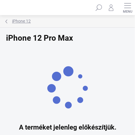
Ugrás
Keresés
a
fő
tartalomhoz
iPhone 12
iPhone 12 Pro Max
A terméket jelenleg előkészítjük.