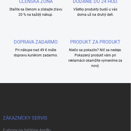
ČLENSKÁ ZÓNA
DODANIE DO 24 HOD.
Staňte sa členom a získajte zľavu
Všetky produkty budú u vás
20 % na každý nákup.
doma už na druhý deň.
DOPRAVA ZADARMO
PRODUKT ZA PRODUKT
Pri nákupe nad 49 € máte
Niečo sa pokazilo? Nič sa nedeje.
dopravu kuriérom zadarmo.
Pokazený produkt vám pri
reklamácii okamžite vymeníme za
nový.
L
á
b
l
é
c
ZÁKAZNÍCKY SERVIS
E-shopy na šablóne Apollo