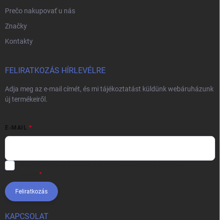
Prečo nakupovať u nás
Značky
Kontakty
FELIRATKOZÁS HÍRLEVÉLRE
Adja meg az e-mail címét, és mi tájékoztatást küldünk webáruházunk
új termékeiről.
E-MAIL
Vložením e-mailu súhlasíte s
podmienkami ochrany osobných
údajov
Feliratkozás
KAPCSOLAT