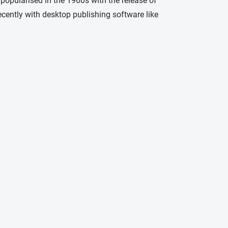
 popularised in the 1960s with the release of
ently with desktop publishing software like