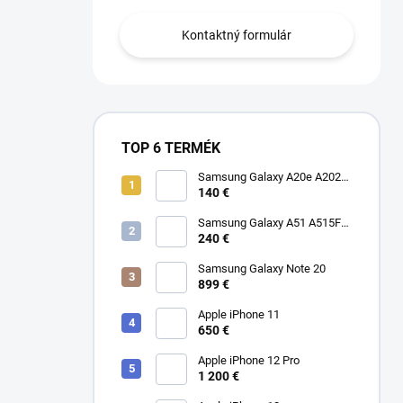
Kontaktný formulár
TOP 6 TERMÉK
Samsung Galaxy A20e A202F
Dual SIM
140 €
Samsung Galaxy A51 A515F
Dual SIM
240 €
Samsung Galaxy Note 20
899 €
Apple iPhone 11
650 €
Apple iPhone 12 Pro
1 200 €