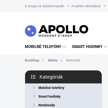
Ugrás
E-shopy na šablóne Apollo
A sablon aktiválása
a
fő
tartalomhoz
MOBILNÉ TELEFÓNY
SMART HODINKY
Kezdőlap
Márka
Motorola
O
Kategóriák
l
Kategóriák
d
átugrása
a
Mobilné telefóny
l
Smart hodinky
s
ó
Notebooky