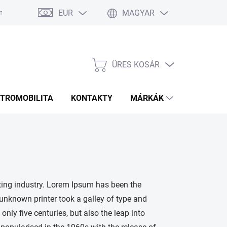
EUR
MAGYAR
 Ismételt Kérdések
Rozmery bannerov
Obchodné podmienky
ÜRES KOSÁR
KOSÁR
KTROMOBILITA
KONTAKTY
MÁRKÁK
ting industry. Lorem Ipsum has been the
unknown printer took a galley of type and
nly five centuries, but also the leap into