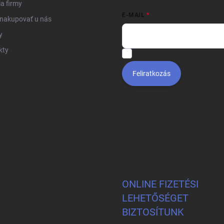
ia firmy
E-MAIL
 nakupovať u nás
y
kty
Vložením e-mailu súhlasíte s
po
Feliratkozás
ONLINE FIZETÉSI
LEHETŐSÉGET
BIZTOSÍTUNK