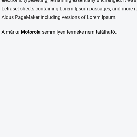
electronic typesetting, remaining essentially unchanged. It was
Letraset sheets containing Lorem Ipsum passages, and more rec
Aldus PageMaker including versions of Lorem Ipsum.
A márka
Motorola
semmilyen terméke nem található...