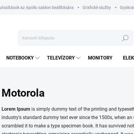
utasítások az Apollo sablon beállítására
Grafické služby
Gyakran
Keresés
NOTEBOOKY
TELEVÍZORY
MONITORY
ELE
Motorola
Lorem Ipsum
is simply dummy text of the printing and typeset
industry's standard dummy text ever since the 1500s, when an 
scrambled it to make a type specimen book. It has survived not o