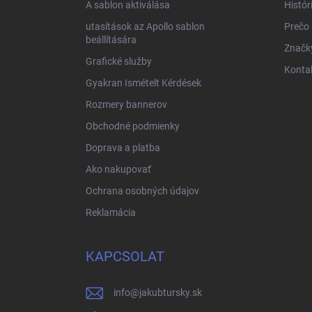
A sablon aktiválása
Histór
utasítások az Apollo sablon
Prečo
beállítására
Značk
Grafické služby
Konta
Gyakran Ismételt Kérdések
Rozmery bannerov
Obchodné podmienky
Doprava a platba
Ako nakupovať
Ochrana osobných údajov
Reklamácia
KAPCSOLAT
info
@
jakubtursky.sk