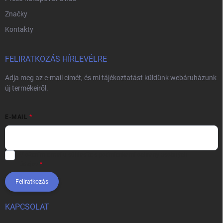
Značky
Kontakty
FELIRATKOZÁS HÍRLEVÉLRE
Adja meg az e-mail címét, és mi tájékoztatást küldünk webáruházunk
új termékeiről.
E-MAIL
Vložením e-mailu súhlasíte s
podmienkami ochrany osobných
údajov
Feliratkozás
KAPCSOLAT