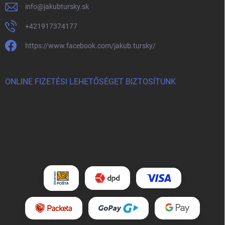
info
@
jakubtursky.sk
+421917374177
https://www.facebook.com/jakub.tursky/
ONLINE FIZETÉSI LEHETŐSÉGET BIZTOSÍTUNK