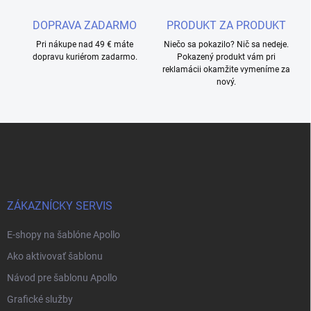
DOPRAVA ZADARMO
PRODUKT ZA PRODUKT
Pri nákupe nad 49 € máte
Niečo sa pokazilo? Nič sa nedeje.
dopravu kuriérom zadarmo.
Pokazený produkt vám pri
reklamácii okamžite vymeníme za
nový.
Z
á
p
ä
t
i
ZÁKAZNÍCKY SERVIS
e
E-shopy na šablóne Apollo
Ako aktivovať šablonu
Návod pre šablonu Apollo
Grafické služby