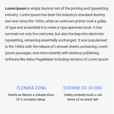
v
l
Lorem Ipsum
is simply dummy text of the printing and typesetting
á
industry. Lorem Ipsum has been the industry's standard dummy
d
text ever since the 1500s, when an unknown printer took a galley
a
c
of type and scrambled it to make a type specimen book. It has
i
survived not only five centuries, but also the leap into electronic
e
typesetting, remaining essentially unchanged. It was popularised
p
r
in the 1960s with the release of Letraset sheets containing Lorem
v
Ipsum passages, and more recently with desktop publishing
k
software like Aldus PageMaker including versions of Lorem Ipsum
y
v
ý
p
i
s
ČLENSKÁ ZÓNA
DODANIE DO 24 HOD.
u
Staňte sa členom a získajte zľavu
Všetky produkty budú u vás
20 % na každý nákup.
doma už na druhý deň.