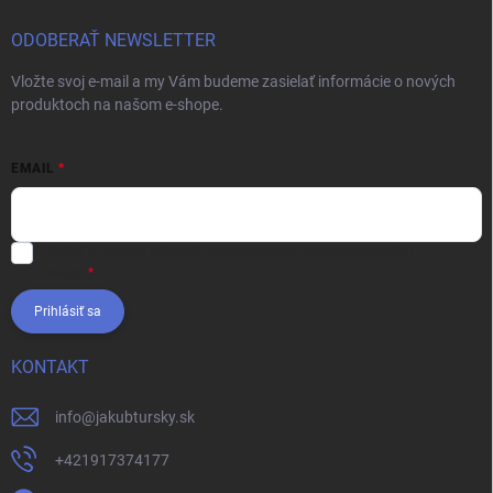
ODOBERAŤ NEWSLETTER
Vložte svoj e-mail a my Vám budeme zasielať informácie o nových
produktoch na našom e-shope.
EMAIL
Vložením e-mailu súhlasíte s
podmienkami ochrany osobných
údajov
Prihlásiť sa
KONTAKT
info
@
jakubtursky.sk
+421917374177