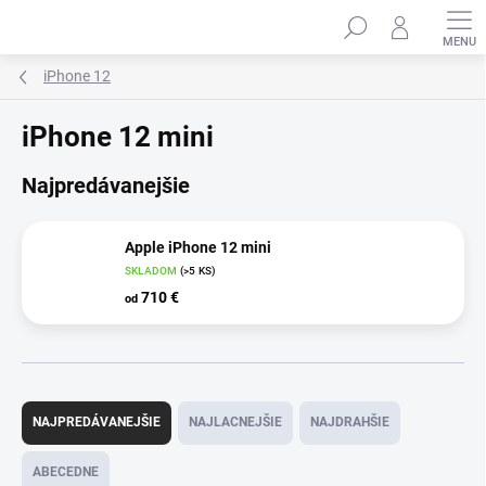
Prejsť
Hľadať
na
obsah
iPhone 12
iPhone 12 mini
Najpredávanejšie
Apple iPhone 12 mini
SKLADOM
(>5 KS)
710 €
od
R
a
NAJPREDÁVANEJŠIE
NAJLACNEJŠIE
NAJDRAHŠIE
d
e
ABECEDNE