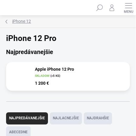
Prejsť
Hľadať
na
obsah
iPhone 12
iPhone 12 Pro
Najpredávanejšie
Apple iPhone 12 Pro
SKLADOM
(>5 KS)
1 200 €
R
a
NAJPREDÁVANEJŠIE
NAJLACNEJŠIE
NAJDRAHŠIE
d
e
ABECEDNE