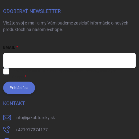
ODOBERAŤ NEWSLETTER
Vložte svoj e-mail a my Vám budeme zasielať informácie o nových
produktoch na našom e-shope.
EMAIL
Vložením e-mailu súhlasíte s
podmienkami ochrany osobných
údajov
Prihlásiť sa
KONTAKT
info
@
jakubtursky.sk
+421917374177