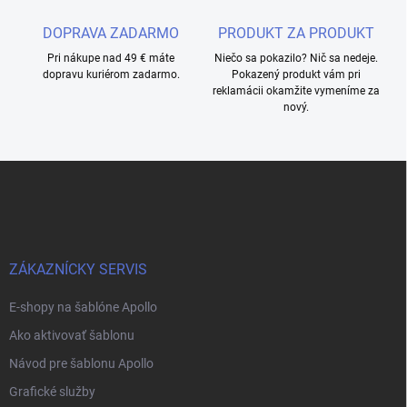
DOPRAVA ZADARMO
PRODUKT ZA PRODUKT
Pri nákupe nad 49 € máte
Niečo sa pokazilo? Nič sa nedeje.
dopravu kuriérom zadarmo.
Pokazený produkt vám pri
reklamácii okamžite vymeníme za
nový.
Z
á
p
ä
t
i
ZÁKAZNÍCKY SERVIS
e
E-shopy na šablóne Apollo
Ako aktivovať šablonu
Návod pre šablonu Apollo
Grafické služby