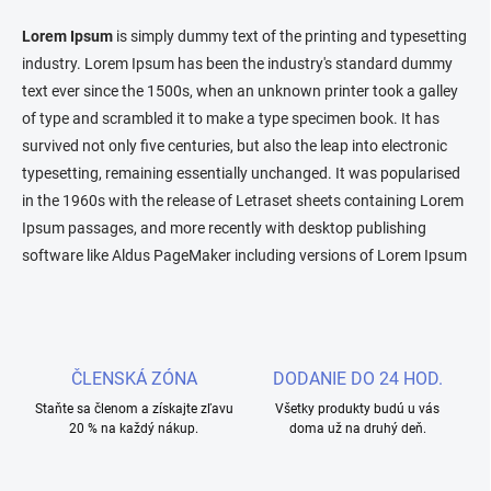
v
l
Lorem Ipsum
is simply dummy text of the printing and typesetting
á
industry. Lorem Ipsum has been the industry's standard dummy
d
text ever since the 1500s, when an unknown printer took a galley
a
c
of type and scrambled it to make a type specimen book. It has
i
survived not only five centuries, but also the leap into electronic
e
typesetting, remaining essentially unchanged. It was popularised
p
r
in the 1960s with the release of Letraset sheets containing Lorem
v
Ipsum passages, and more recently with desktop publishing
k
software like Aldus PageMaker including versions of Lorem Ipsum
y
v
ý
p
i
s
ČLENSKÁ ZÓNA
DODANIE DO 24 HOD.
u
Staňte sa členom a získajte zľavu
Všetky produkty budú u vás
20 % na každý nákup.
doma už na druhý deň.