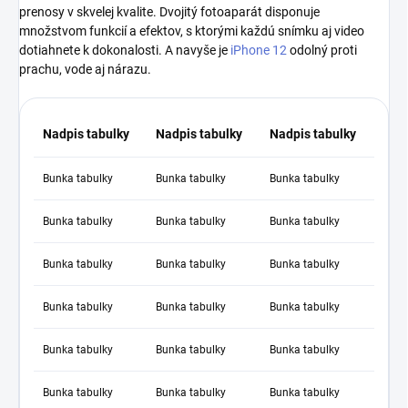
prenosy v skvelej kvalite. Dvojitý fotoaparát disponuje
množstvom funkcií a efektov, s ktorými každú snímku aj video
dotiahnete k dokonalosti. A navyše je
iPhone 12
odolný proti
prachu, vode aj nárazu.
Nadpis tabulky
Nadpis tabulky
Nadpis tabulky
Bunka tabulky
Bunka tabulky
Bunka tabulky
Bunka tabulky
Bunka tabulky
Bunka tabulky
Bunka tabulky
Bunka tabulky
Bunka tabulky
Bunka tabulky
Bunka tabulky
Bunka tabulky
Bunka tabulky
Bunka tabulky
Bunka tabulky
Bunka tabulky
Bunka tabulky
Bunka tabulky