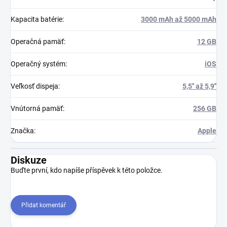
Kapacita batérie
:
3000 mAh až 5000 mAh
Operačná pamäť
:
12 GB
Operačný systém
:
iOS
Veľkosť dispeja
:
5,5'' až 5,9''
Vnútorná pamäť
:
256 GB
Značka
:
Apple
Diskuze
Buďte první, kdo napíše příspěvek k této položce.
Přidat komentář