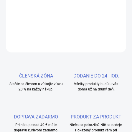
Dvanásta generácia obľúbeného smartfónu vás svojou výbavou
určite nesklame.
Výkonný procesor zvládne aj náročné operácie v
priebehu okamihu a navyše je energeticky nenáročný.
DETAILNÍ INFORMACE
ZEPTAT SE
HLÍDAT
ČLENSKÁ ZÓNA
DODANIE DO 24 HOD.
Staňte sa členom a získajte zľavu
Všetky produkty budú u vás
20 % na každý nákup.
doma už na druhý deň.
DOPRAVA ZADARMO
PRODUKT ZA PRODUKT
Pri nákupe nad 49 € máte
Niečo sa pokazilo? Nič sa nedeje.
dopravu kuriérom zadarmo.
Pokazený produkt vám pri