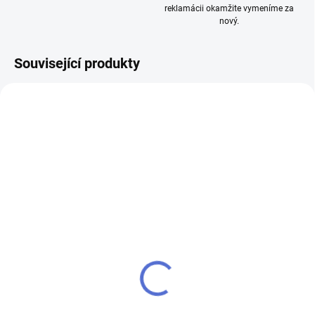
reklamácii okamžite vymeníme za
nový.
Související produkty
NOVINKA
NOVINKA
TIP
AKCE
VÝPREDAJ
TIP
VÝPREDAJ
SKLADOM
SKLADOM
(>5 KS)
(>5 KS)
Apple iPhone 12
Apple iPhone 12 mini
16 983 Kč
17 225 Kč
od
od