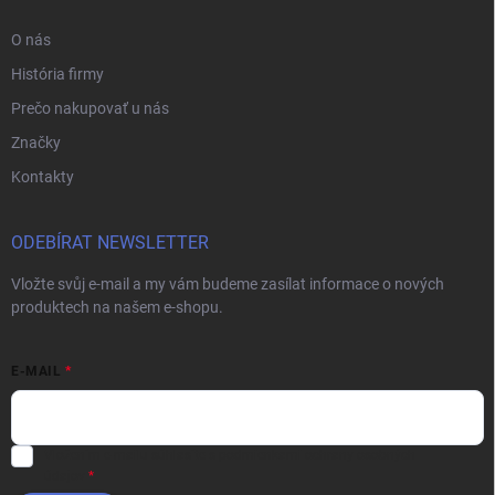
O nás
História firmy
Prečo nakupovať u nás
Značky
Kontakty
ODEBÍRAT NEWSLETTER
Vložte svůj e-mail a my vám budeme zasílat informace o nových
produktech na našem e-shopu.
E-MAIL
Vložením e-mailu súhlasíte s
podmienkami ochrany osobných
údajov