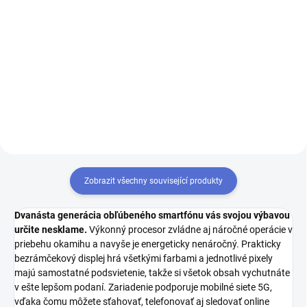
Detail
Detail
Dvanásta generácia obľúbeného
Dvanásta generácia obľúbeného
smartfónu vás svojou výbavou
smartfónu vás svojou výbavou
určite nesklame. Výkonný
určite nesklame. Výkonný
procesor zvládne aj náročné
procesor zvládne aj náročné
operácie v priebehu okamihu a
operácie v priebehu okamihu a
navyše je energeticky nenáročný.
navyše je energeticky
nenáročný....
Zobrazit všechny související produkty
Dvanásta generácia obľúbeného smartfónu vás svojou výbavou
určite nesklame.
Výkonný procesor zvládne aj náročné operácie v
priebehu okamihu a navyše je energeticky nenáročný. Prakticky
bezrámčekový displej hrá všetkými farbami a jednotlivé pixely
majú samostatné podsvietenie, takže si všetok obsah vychutnáte
v ešte lepšom podaní. Zariadenie podporuje mobilné siete 5G,
vďaka čomu môžete sťahovať, telefonovať aj sledovať online