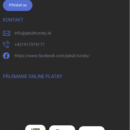
Přihlásit se
KONTAKT
info
@
jakubtursky.sk
+421917374177
https://www.facebook.com/jakub.tursky/
PŘIJÍMÁME ONLINE PLATBY