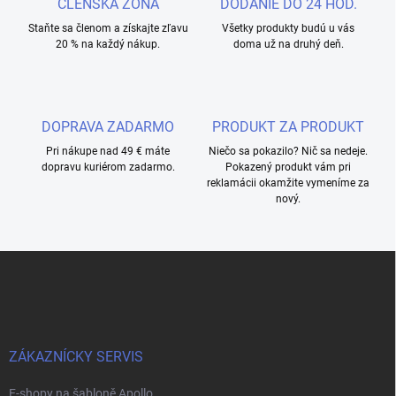
ČLENSKÁ ZÓNA
DODANIE DO 24 HOD.
Staňte sa členom a získajte zľavu
Všetky produkty budú u vás
20 % na každý nákup.
doma už na druhý deň.
DOPRAVA ZADARMO
PRODUKT ZA PRODUKT
Pri nákupe nad 49 € máte
Niečo sa pokazilo? Nič sa nedeje.
dopravu kuriérom zadarmo.
Pokazený produkt vám pri
reklamácii okamžite vymeníme za
nový.
Z
á
p
a
t
í
ZÁKAZNÍCKY SERVIS
E-shopy na šabloně Apollo