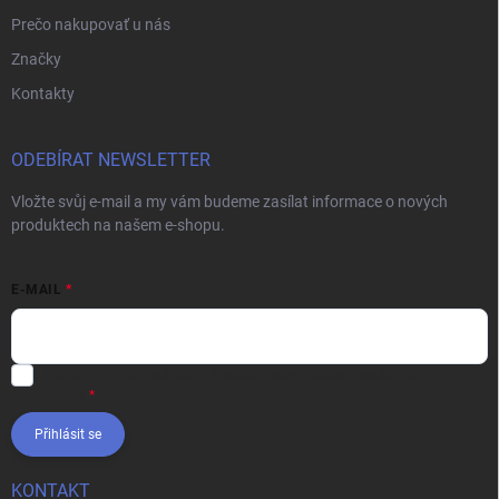
Prečo nakupovať u nás
Značky
Kontakty
ODEBÍRAT NEWSLETTER
Vložte svůj e-mail a my vám budeme zasílat informace o nových
produktech na našem e-shopu.
E-MAIL
Vložením e-mailu súhlasíte s
podmienkami ochrany osobných
údajov
Přihlásit se
KONTAKT