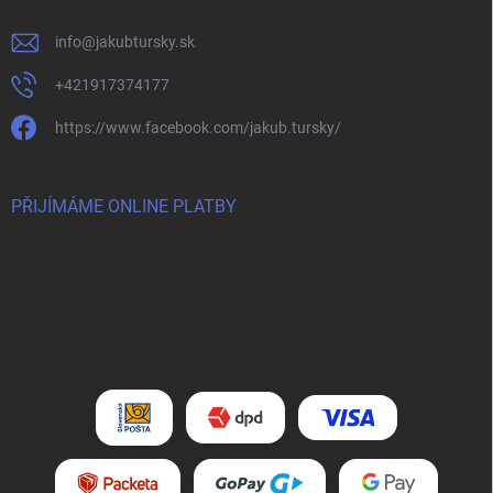
info
@
jakubtursky.sk
+421917374177
https://www.facebook.com/jakub.tursky/
PŘIJÍMÁME ONLINE PLATBY