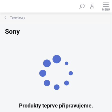
Přejít
Hledat
na
obsah
Televízory
Sony
Produkty teprve připravujeme.