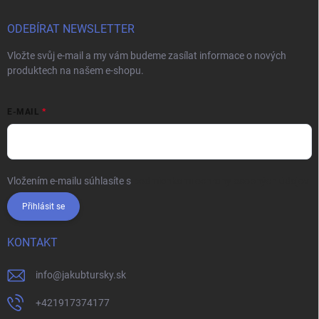
ODEBÍRAT NEWSLETTER
Vložte svůj e-mail a my vám budeme zasílat informace o nových
produktech na našem e-shopu.
E-MAIL
Vložením e-mailu súhlasíte s
podmienkami ochrany osobných údajov
Přihlásit se
KONTAKT
info
@
jakubtursky.sk
+421917374177