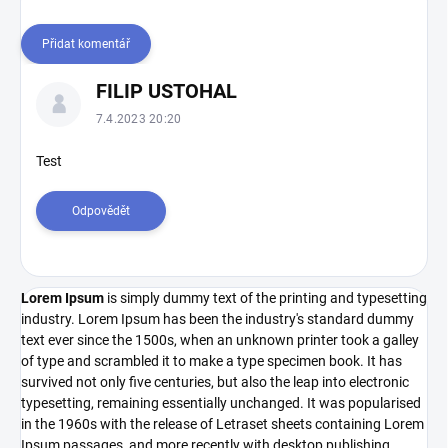
Přidat komentář
V
FILIP USTOHAL
ý
p
7.4.2023 20:20
i
s
Test
d
i
Odpovědět
s
k
u
z
Lorem Ipsum
is simply dummy text of the printing and typesetting
í
industry. Lorem Ipsum has been the industry's standard dummy
text ever since the 1500s, when an unknown printer took a galley
of type and scrambled it to make a type specimen book. It has
survived not only five centuries, but also the leap into electronic
typesetting, remaining essentially unchanged. It was popularised
in the 1960s with the release of Letraset sheets containing Lorem
Ipsum passages, and more recently with desktop publishing