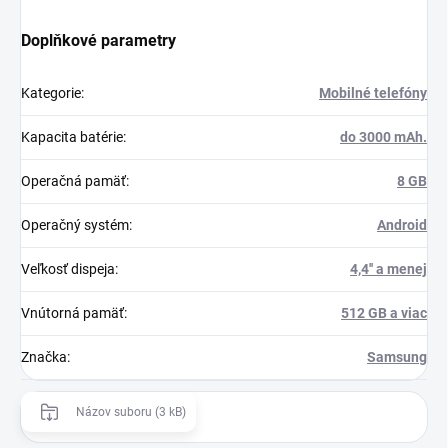
Doplňkové parametry
Kategorie
:
Mobilné telefóny
Kapacita batérie
:
do 3000 mAh.
Operačná pamäť
:
8 GB
Operačný systém
:
Android
Veľkosť dispeja
:
4,4'' a menej
Vnútorná pamäť
:
512 GB a viac
Značka
:
Samsung
Názov suboru (3 kB)