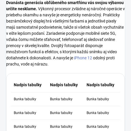
Dvanásta generácia obľúbeného smartfónu vás svojou výbavou
určite nesklame.
Výkonný procesor zvládne aj náročné operácie v
priebehu okamihu a navyše je energeticky nenáročný. Prakticky
bezrámčekový displej hrá všetkými farbami a jednotlivé pixely
majú samostatné podsvietenie, takže si všetok obsah vychutnáte
v ešte lepšom podaní. Zariadenie podporuje mobilné siete 5G,
vďaka čomu môžete sťahovať, telefonovať aj sledovať online
prenosy v skvelej kvalite. Dvojitý fotoaparát disponuje
množstvom funkcií a efektov, s ktorými každú snímku aj video
dotiahnete k dokonalosti. A navyše je
iPhone 12
odolný proti
prachu, vode aj nárazu.
Nadpis tabulky
Nadpis tabulky
Nadpis tabulky
Bunka tabulky
Bunka tabulky
Bunka tabulky
Bunka tabulky
Bunka tabulky
Bunka tabulky
Bunka tabulky
Bunka tabulky
Bunka tabulky