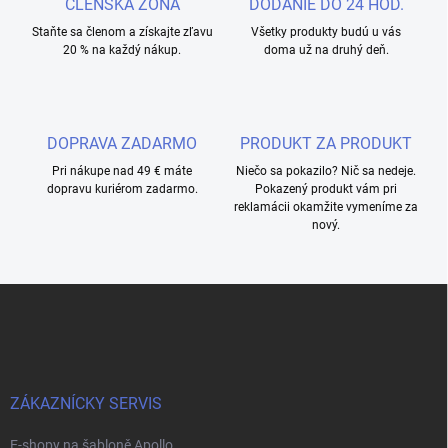
ČLENSKÁ ZÓNA
DODANIE DO 24 HOD.
Staňte sa členom a získajte zľavu
Všetky produkty budú u vás
20 % na každý nákup.
doma už na druhý deň.
DOPRAVA ZADARMO
PRODUKT ZA PRODUKT
Pri nákupe nad 49 € máte
Niečo sa pokazilo? Nič sa nedeje.
dopravu kuriérom zadarmo.
Pokazený produkt vám pri
reklamácii okamžite vymeníme za
nový.
Z
á
p
a
t
í
ZÁKAZNÍCKY SERVIS
E-shopy na šabloně Apollo