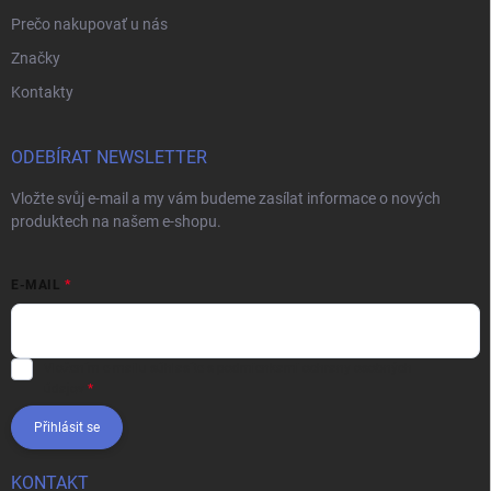
Prečo nakupovať u nás
Značky
Kontakty
ODEBÍRAT NEWSLETTER
Vložte svůj e-mail a my vám budeme zasílat informace o nových
produktech na našem e-shopu.
E-MAIL
Vložením e-mailu súhlasíte s
podmienkami ochrany osobných
údajov
Přihlásit se
KONTAKT