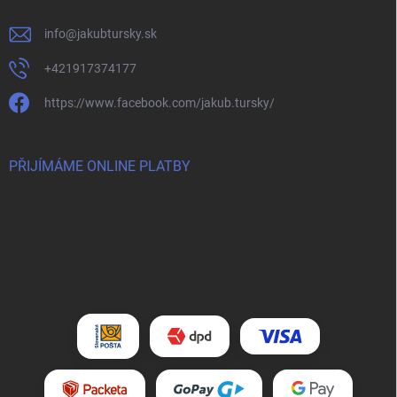
info
@
jakubtursky.sk
+421917374177
https://www.facebook.com/jakub.tursky/
PŘIJÍMÁME ONLINE PLATBY