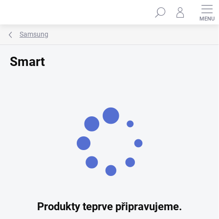
Přejít
Hledat
na
obsah
Samsung
Smart
Produkty teprve připravujeme.