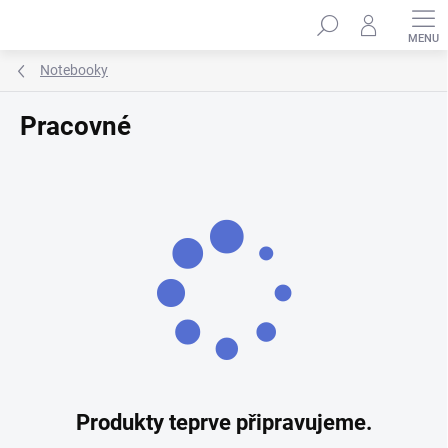
Přejít
Hledat
na
obsah
Notebooky
Pracovné
Produkty teprve připravujeme.