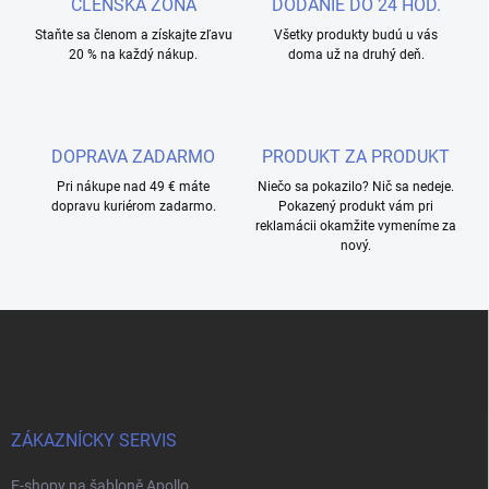
ČLENSKÁ ZÓNA
DODANIE DO 24 HOD.
Staňte sa členom a získajte zľavu
Všetky produkty budú u vás
20 % na každý nákup.
doma už na druhý deň.
DOPRAVA ZADARMO
PRODUKT ZA PRODUKT
Pri nákupe nad 49 € máte
Niečo sa pokazilo? Nič sa nedeje.
dopravu kuriérom zadarmo.
Pokazený produkt vám pri
reklamácii okamžite vymeníme za
nový.
Z
á
p
a
t
í
ZÁKAZNÍCKY SERVIS
E-shopy na šabloně Apollo