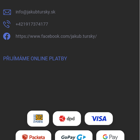
info
@
jakubtursky.sk
+421917374177
https://www.facebook.com/jakub.tursky/
PŘIJÍMÁME ONLINE PLATBY