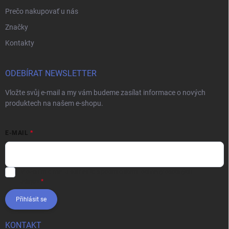
Prečo nakupovať u nás
Značky
Kontakty
ODEBÍRAT NEWSLETTER
Vložte svůj e-mail a my vám budeme zasílat informace o nových
produktech na našem e-shopu.
E-MAIL
Vložením e-mailu súhlasíte s
podmienkami ochrany osobných
údajov
Přihlásit se
KONTAKT