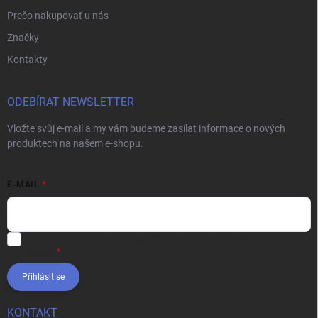
Prečo nakupovať u nás
Značky
Kontakty
ODEBÍRAT NEWSLETTER
Vložte svůj e-mail a my vám budeme zasílat informace o nových
produktech na našem e-shopu.
E-MAIL
Vložením e-mailu súhlasíte s
podmienkami ochrany osobných
údajov
Přihlásit se
KONTAKT