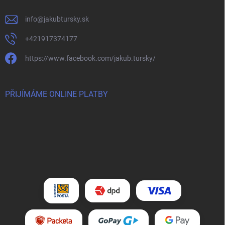
info
@
jakubtursky.sk
+421917374177
https://www.facebook.com/jakub.tursky/
PŘIJÍMÁME ONLINE PLATBY