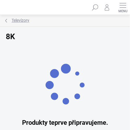
Přejít
Hledat
na
obsah
Televízory
8K
Produkty teprve připravujeme.