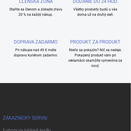
ČLENSKÁ ZÓNA
DODANIE DO 24 HOD.
Staňte sa členom a získajte zľavu
Všetky produkty budú u vás
20 % na každý nákup.
doma už na druhý deň.
DOPRAVA ZADARMO
PRODUKT ZA PRODUKT
Pri nákupe nad 49 € máte
Niečo sa pokazilo? Nič sa nedeje.
dopravu kuriérom zadarmo.
Pokazený produkt vám pri
reklamácii okamžite vymeníme za
nový.
Z
á
p
a
t
í
ZÁKAZNÍCKY SERVIS
E-shopy na šabloně Apollo