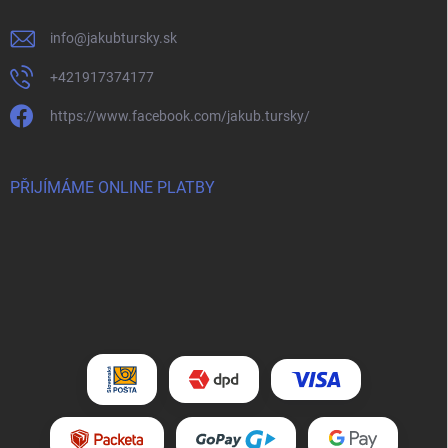
info
@
jakubtursky.sk
+421917374177
https://www.facebook.com/jakub.tursky/
PŘIJÍMÁME ONLINE PLATBY