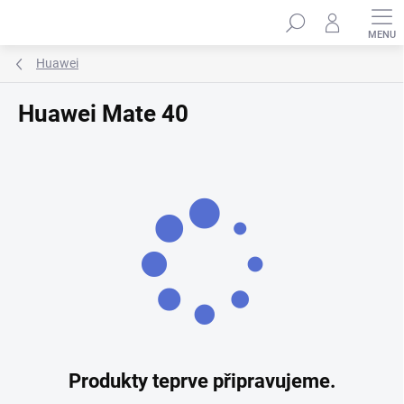
Přejít
Hledat
na
obsah
Huawei
Huawei Mate 40
Produkty teprve připravujeme.