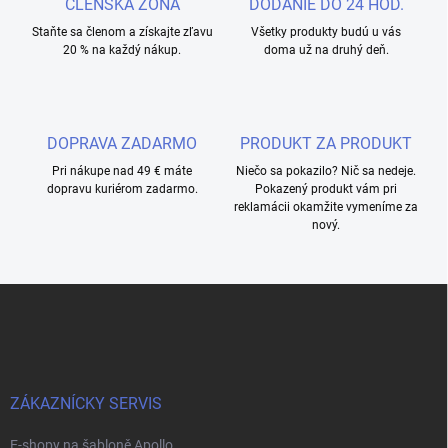
ČLENSKÁ ZÓNA
DODANIE DO 24 HOD.
Staňte sa členom a získajte zľavu
Všetky produkty budú u vás
20 % na každý nákup.
doma už na druhý deň.
DOPRAVA ZADARMO
PRODUKT ZA PRODUKT
Pri nákupe nad 49 € máte
Niečo sa pokazilo? Nič sa nedeje.
dopravu kuriérom zadarmo.
Pokazený produkt vám pri
reklamácii okamžite vymeníme za
nový.
Z
á
p
a
t
í
ZÁKAZNÍCKY SERVIS
E-shopy na šabloně Apollo