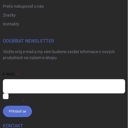
Prečo nakupovať u nás
Značky
Kontakty
ODEBÍRAT NEWSLETTER
Vložte svůj e-mail a my vám budeme zasílat informace o nových
produktech na našem e-shopu.
E-MAIL
Vložením e-mailu súhlasíte s
podmienkami ochrany osobných
údajov
Přihlásit se
KONTAKT