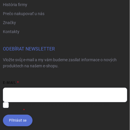
História firmy
Prečo nakupovať u nás
Značky
Kontakty
ODEBÍRAT NEWSLETTER
Vložte svůj e-mail a my vám budeme zasílat informace o nových
produktech na našem e-shopu.
E-MAIL
Vložením e-mailu súhlasíte s
podmienkami ochrany osobných
údajov
Přihlásit se