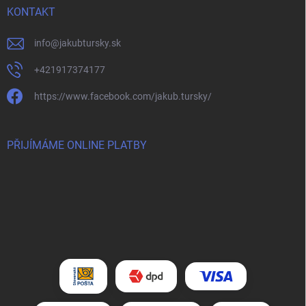
KONTAKT
info
@
jakubtursky.sk
+421917374177
https://www.facebook.com/jakub.tursky/
PŘIJÍMÁME ONLINE PLATBY