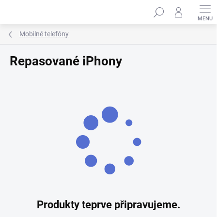
Přejít
Hledat
na
obsah
Mobilné telefóny
Repasované iPhony
Produkty teprve připravujeme.