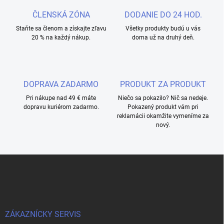
ČLENSKÁ ZÓNA
DODANIE DO 24 HOD.
Staňte sa členom a získajte zľavu
Všetky produkty budú u vás
20 % na každý nákup.
doma už na druhý deň.
DOPRAVA ZADARMO
PRODUKT ZA PRODUKT
Pri nákupe nad 49 € máte
Niečo sa pokazilo? Nič sa nedeje.
dopravu kuriérom zadarmo.
Pokazený produkt vám pri
reklamácii okamžite vymeníme za
nový.
Z
á
p
a
t
í
ZÁKAZNÍCKY SERVIS