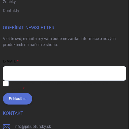
Značky
Kontakty
ODEBÍRAT NEWSLETTER
Vložte svůj e-mail a my vám budeme zasílat informace o nových
produktech na našem e-shopu.
E-MAIL
Vložením e-mailu súhlasíte s
podmienkami ochrany osobných
údajov
Přihlásit se
KONTAKT
info
@
jakubtursky.sk