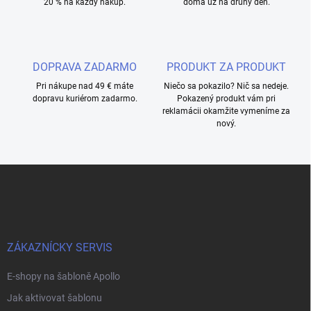
20 % na každý nákup.
doma už na druhý deň.
DOPRAVA ZADARMO
PRODUKT ZA PRODUKT
Pri nákupe nad 49 € máte
Niečo sa pokazilo? Nič sa nedeje.
dopravu kuriérom zadarmo.
Pokazený produkt vám pri
reklamácii okamžite vymeníme za
nový.
Z
á
p
a
t
í
ZÁKAZNÍCKY SERVIS
E-shopy na šabloně Apollo
Jak aktivovat šablonu