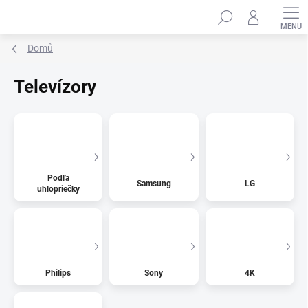
Přejít
Hledat
na
obsah
Domů
Televízory
Podľa
Samsung
LG
uhlopriečky
Philips
Sony
4K