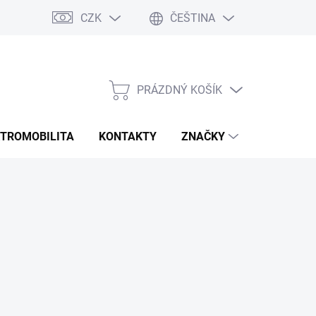
CZK
ČEŠTINA
Rozmery bannerov
Obchodné podmienky
Doprava a platba
PRÁZDNÝ KOŠÍK
NÁKUPNÍ
KOŠÍK
KTROMOBILITA
KONTAKTY
ZNAČKY