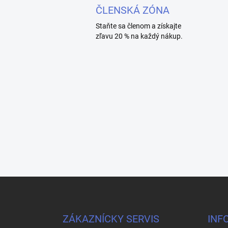
ČLENSKÁ ZÓNA
Staňte sa členom a získajte
zľavu 20 % na každý nákup.
Z
á
p
a
ZÁKAZNÍCKY SERVIS
INF
t