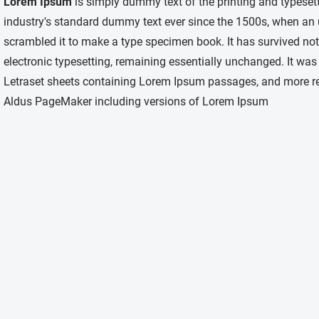
Lorem Ipsum
is simply dummy text of the printing and typeset
industry's standard dummy text ever since the 1500s, when an 
scrambled it to make a type specimen book. It has survived not o
electronic typesetting, remaining essentially unchanged. It was
Letraset sheets containing Lorem Ipsum passages, and more rec
Aldus PageMaker including versions of Lorem Ipsum