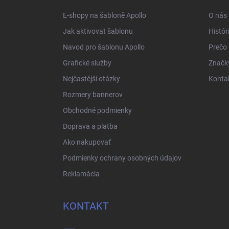
í
E-shopy na šabloně Apollo
O nás
Jak aktivovat šablonu
Histór
Navod pro šablonu Apollo
Prečo
Grafické služby
Značk
Nejčastější otázky
Konta
Rozmery bannerov
Obchodné podmienky
Doprava a platba
Ako nakupovať
Podmienky ochrany osobných údajov
Reklamácia
KONTAKT