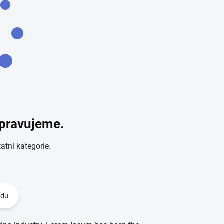
ipravujeme.
atní kategorie.
odu