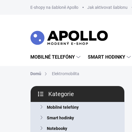
Přejít
E-shopy na šabloně Apollo
Jak aktivovat šablonu
na
obsah
MOBILNÉ TELEFÓNY
SMART HODINKY
Domů
Elektromobilita
P
Kategorie
o
Přeskočit
s
kategorie
t
Mobilné telefóny
r
Smart hodinky
a
n
Notebooky