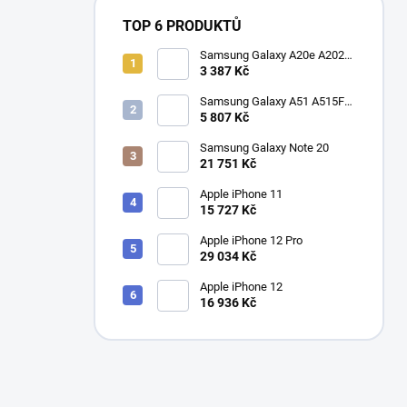
TOP 6 PRODUKTŮ
Samsung Galaxy A20e A202F
Dual SIM
3 387 Kč
Samsung Galaxy A51 A515F
Dual SIM
5 807 Kč
Samsung Galaxy Note 20
21 751 Kč
Apple iPhone 11
15 727 Kč
Apple iPhone 12 Pro
29 034 Kč
Apple iPhone 12
16 936 Kč