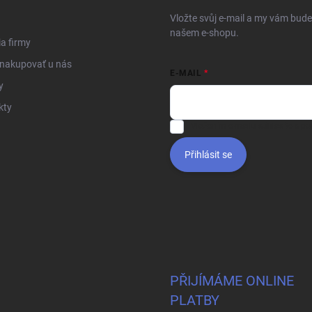
Vložte svůj e-mail a my vám bud
našem e-shopu.
ia firmy
 nakupovať u nás
E-MAIL
y
kty
Vložením e-mailu súhlasíte s
po
Přihlásit se
PŘIJÍMÁME ONLINE
PLATBY