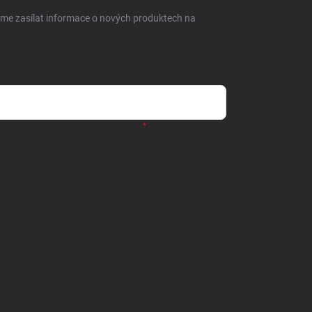
eme zasílat informace o nových produktech na
dmienkami ochrany osobných údajov