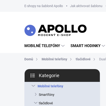
Přejít
E-shopy na šabloně Apollo
Jak aktivovat šablonu
na
obsah
MOBILNÉ TELEFÓNY
SMART HODINKY
Domů
Mobilné telefóny
tlačidlové
Dual
P
Kategorie
o
Přeskočit
s
kategorie
t
Mobilné telefóny
r
Smartfóny
a
n
tlačidlové