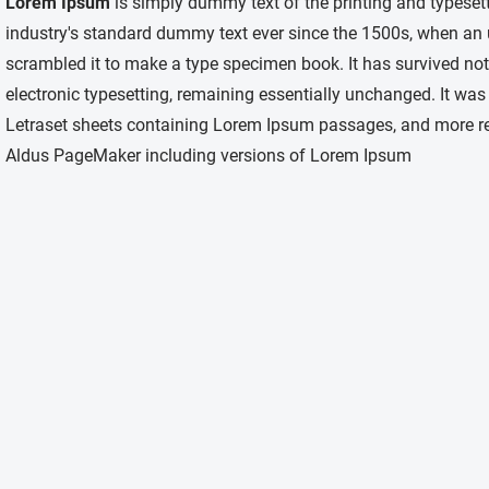
Lorem Ipsum
is simply dummy text of the printing and typeset
industry's standard dummy text ever since the 1500s, when an 
scrambled it to make a type specimen book. It has survived not o
electronic typesetting, remaining essentially unchanged. It was
Letraset sheets containing Lorem Ipsum passages, and more rec
Aldus PageMaker including versions of Lorem Ipsum