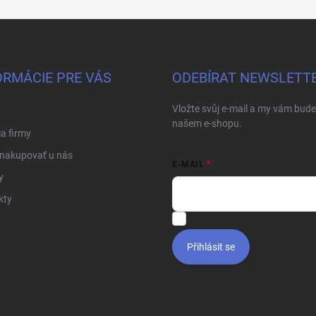
ORMÁCIE PRE VÁS
ODEBÍRAT NEWSLETT
Vložte svůj e-mail a my vám bud
našem e-shopu.
ia firmy
 nakupovať u nás
E-MAIL
y
kty
Vložením e-mailu súhlasíte s
po
Přihlásit se