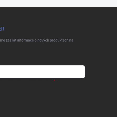
ER
eme zasílat informace o nových produktech na
dmienkami ochrany osobných údajov