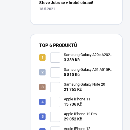
Steve Jobs se v hrobě obrací!
18.5.2021
TOP 6 PRODUKTŮ
Samsung Galaxy A20e A202F
Dual SIM
3 389 Kč
Samsung Galaxy A51 A515F
Dual SIM
5 810 Kč
Samsung Galaxy Note 20
21 765 Kč
Apple iPhone 11
15 736 Kč
Apple iPhone 12 Pro
29 052 Kč
Apple iPhone 12