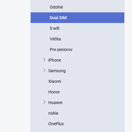
n
Odolné
í
p
Dual SIM
a
n
S wifi
e
Véčka
l
Pre seniorov
iPhone
Samsung
Xiaomi
Honor
Huawei
nokia
OnePlus