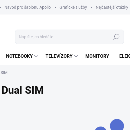
Navod pro šablonu Apollo
Grafické služby
Nejčastější otázky
Hledat
NOTEBOOKY
TELEVÍZORY
MONITORY
ELE
 SIM
Dual SIM