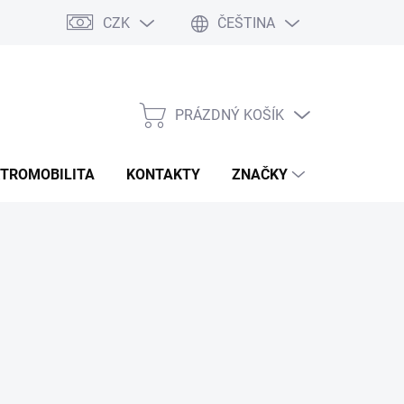
CZK
ČEŠTINA
Rozmery bannerov
Obchodné podmienky
Doprava a platba
PRÁZDNÝ KOŠÍK
NÁKUPNÍ
KOŠÍK
KTROMOBILITA
KONTAKTY
ZNAČKY