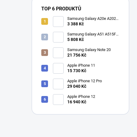
TOP 6 PRODUKTŮ
Samsung Galaxy A20e A202F
Dual SIM
3 388 Kč
Samsung Galaxy A51 A515F
Dual SIM
5 808 Kč
Samsung Galaxy Note 20
21 756 Kč
Apple iPhone 11
15 730 Kč
Apple iPhone 12 Pro
29 040 Kč
Apple iPhone 12
16 940 Kč