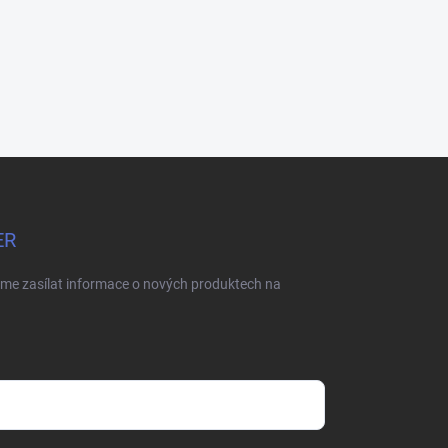
ER
eme zasílat informace o nových produktech na