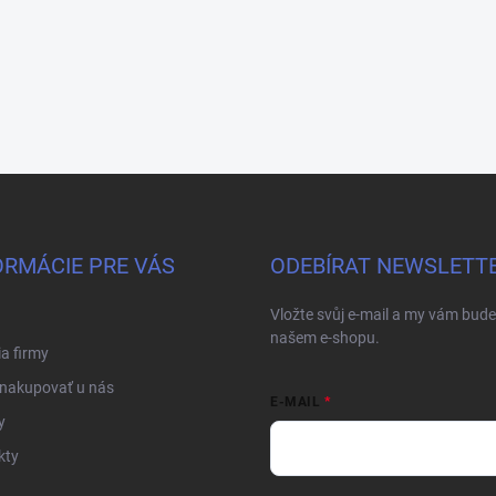
ORMÁCIE PRE VÁS
ODEBÍRAT NEWSLETT
Vložte svůj e-mail a my vám bud
našem e-shopu.
ia firmy
 nakupovať u nás
E-MAIL
y
kty