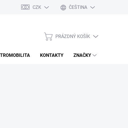
CZK
ČEŠTINA
Rozmery bannerov
Obchodné podmienky
Doprava a platba
PRÁZDNÝ KOŠÍK
NÁKUPNÍ
KOŠÍK
KTROMOBILITA
KONTAKTY
ZNAČKY