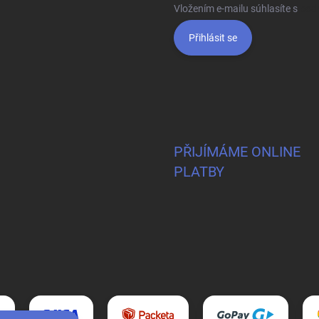
Vložením e-mailu súhlasíte s
pod
Přihlásit se
PŘIJÍMÁME ONLINE
PLATBY