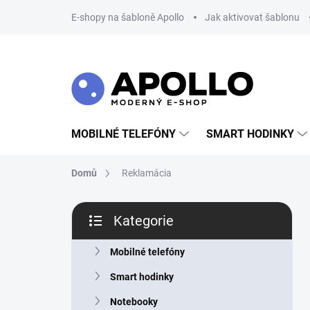
Přejít
E-shopy na šabloně Apollo
Jak aktivovat šablonu
na
obsah
MOBILNÉ TELEFÓNY
SMART HODINKY
Domů
Reklamácia
P
Kategorie
o
Přeskočit
s
kategorie
t
Mobilné telefóny
r
Smart hodinky
a
n
Notebooky