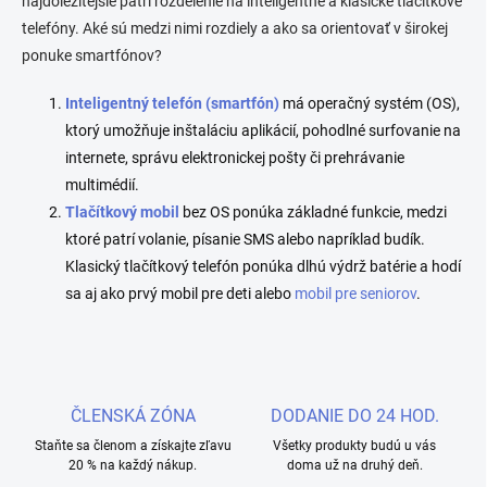
najdôležitejšie patrí rozdelenie na inteligentné a klasické tlačítkové
v
n
k
telefóny. Aké sú medzi nimi rozdiely a ako sa orientovať v širokej
í
y
ponuke smartfónov?
v
ý
Inteligentný telefón (smartfón)
má operačný systém (OS),
p
i
ktorý umožňuje inštaláciu aplikácií, pohodlné surfovanie na
s
internete, správu elektronickej pošty či prehrávanie
u
multimédií.
Tlačítkový mobil
bez OS ponúka základné funkcie, medzi
ktoré patrí volanie, písanie SMS alebo napríklad budík.
Klasický tlačítkový telefón ponúka dlhú výdrž batérie a hodí
sa aj ako prvý mobil pre deti alebo
mobil pre seniorov
.
ČLENSKÁ ZÓNA
DODANIE DO 24 HOD.
Staňte sa členom a získajte zľavu
Všetky produkty budú u vás
20 % na každý nákup.
doma už na druhý deň.