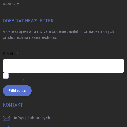
Kontakty
ODEBÍRAT NEWSLETTER
Vložte svůj e-mail a my vám budeme zasílat informace o nových
produktech na našem e-shopu.
E-MAIL
Vložením e-mailu súhlasíte s
podmienkami ochrany osobných
údajov
Přihlásit se
KONTAKT
info
@
jakubtursky.sk