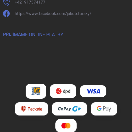
+421917374177
https://www.facebook.com/jakub.tursky/
PŘIJÍMÁME ONLINE PLATBY