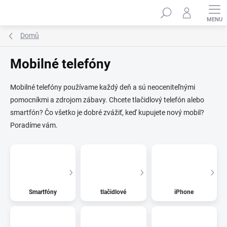
Přejít
Hledat
na
obsah
Domů
Mobilné telefóny
Mobilné telefóny používame každý deň a sú neoceniteľnými
pomocníkmi a zdrojom zábavy. Chcete tlačidlový telefón alebo
smartfón? Čo všetko je dobré zvážiť, keď kupujete nový mobil?
Poradíme vám.
Smartfóny
tlačidlové
iPhone