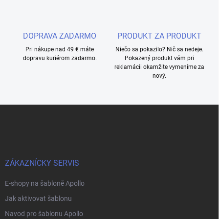
DOPRAVA ZADARMO
PRODUKT ZA PRODUKT
Pri nákupe nad 49 € máte
Niečo sa pokazilo? Nič sa nedeje.
dopravu kuriérom zadarmo.
Pokazený produkt vám pri
reklamácii okamžite vymeníme za
nový.
Z
á
p
a
t
í
ZÁKAZNÍCKY SERVIS
E-shopy na šabloně Apollo
Jak aktivovat šablonu
Navod pro šablonu Apollo