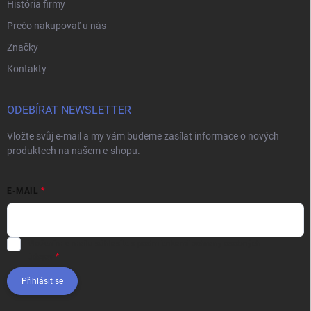
História firmy
Prečo nakupovať u nás
Značky
Kontakty
ODEBÍRAT NEWSLETTER
Vložte svůj e-mail a my vám budeme zasílat informace o nových
produktech na našem e-shopu.
E-MAIL
Vložením e-mailu súhlasíte s
podmienkami ochrany osobných
údajov
Přihlásit se