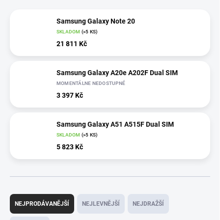
Samsung Galaxy Note 20
SKLADOM
(>5 KS)
21 811 Kč
Samsung Galaxy A20e A202F Dual SIM
MOMENTÁLNE NEDOSTUPNÉ
3 397 Kč
Samsung Galaxy A51 A515F Dual SIM
SKLADOM
(>5 KS)
5 823 Kč
Ř
a
NEJPRODÁVANĚJŠÍ
NEJLEVNĚJŠÍ
NEJDRAŽŠÍ
z