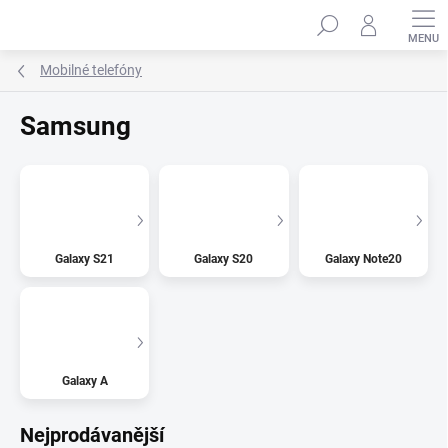
Přejít
Hledat
na
obsah
Mobilné telefóny
Samsung
Galaxy S21
Galaxy S20
Galaxy Note20
Galaxy A
Nejprodávanější