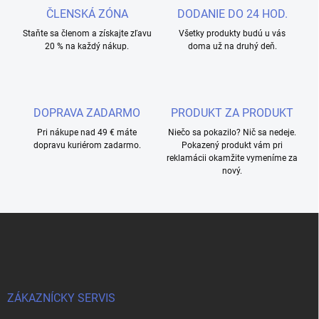
ČLENSKÁ ZÓNA
DODANIE DO 24 HOD.
Staňte sa členom a získajte zľavu
Všetky produkty budú u vás
20 % na každý nákup.
doma už na druhý deň.
DOPRAVA ZADARMO
PRODUKT ZA PRODUKT
Pri nákupe nad 49 € máte
Niečo sa pokazilo? Nič sa nedeje.
dopravu kuriérom zadarmo.
Pokazený produkt vám pri
reklamácii okamžite vymeníme za
nový.
Z
á
p
a
t
í
ZÁKAZNÍCKY SERVIS