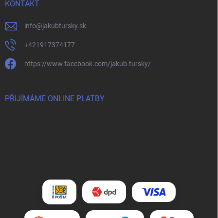
KONTAKT
info
@
jakubtursky.sk
+421917374177
https://www.facebook.com/jakub.tursky/
PŘIJÍMÁME ONLINE PLATBY