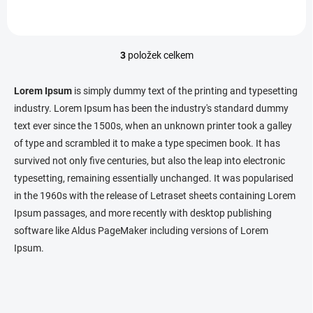
3
položek celkem
O
v
l
Lorem Ipsum
is simply dummy text of the printing and typesetting
á
industry. Lorem Ipsum has been the industry's standard dummy
d
text ever since the 1500s, when an unknown printer took a galley
a
c
of type and scrambled it to make a type specimen book. It has
í
survived not only five centuries, but also the leap into electronic
p
typesetting, remaining essentially unchanged. It was popularised
r
v
in the 1960s with the release of Letraset sheets containing Lorem
k
Ipsum passages, and more recently with desktop publishing
y
software like Aldus PageMaker including versions of Lorem
v
ý
Ipsum.
p
i
s
u