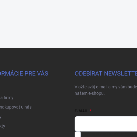
ORMÁCIE PRE VÁS
ODEBÍRAT NEWSLETT
Vložte svůj e-mail a my vám bud
našem e-shopu.
ia firmy
 nakupovať u nás
E-MAIL
y
kty
Vložením e-mailu súhlasíte s
po