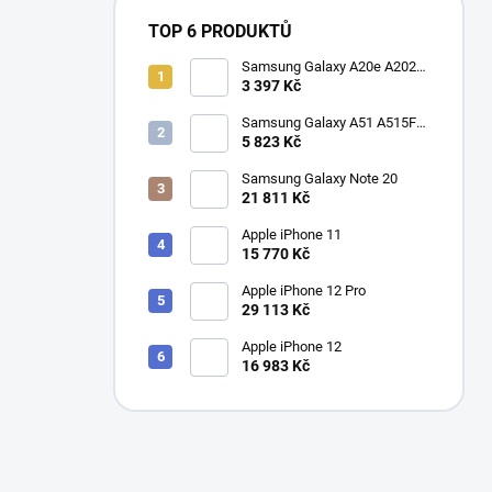
TOP 6 PRODUKTŮ
Samsung Galaxy A20e A202F
Dual SIM
3 397 Kč
Samsung Galaxy A51 A515F
Dual SIM
5 823 Kč
Samsung Galaxy Note 20
21 811 Kč
Apple iPhone 11
15 770 Kč
Apple iPhone 12 Pro
29 113 Kč
Apple iPhone 12
16 983 Kč