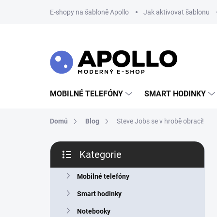
Přejít
E-shopy na šabloně Apollo
Jak aktivovat šablonu
na
obsah
MOBILNÉ TELEFÓNY
SMART HODINKY
Domů
Blog
Steve Jobs se v hrobě obrací!
P
Kategorie
o
Přeskočit
s
kategorie
t
Mobilné telefóny
r
Smart hodinky
a
n
Notebooky