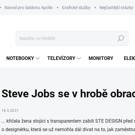
Navod pro šablonu Apollo
Grafické služby
Nejčastější otázky
Hledat
NOTEBOOKY
TELEVÍZORY
MONITORY
ELE
Steve Jobs se v hrobě obrac
18.5.2021
... křičela žena stojící s transparentem zabili STE DESIGN před s
o designérku, která se už nemohla dál dívat na to, jak zaměstn