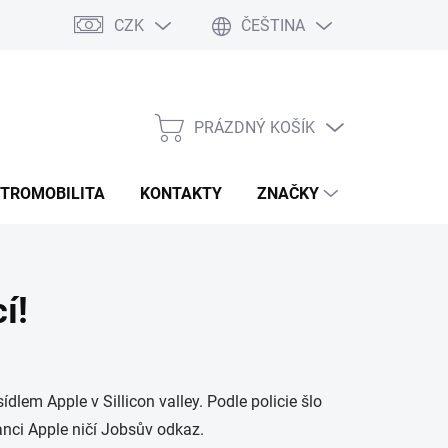
CZK
ČEŠTINA
Rozmery bannerov
Obchodné podmienky
Doprava a platba
PRÁZDNÝ KOŠÍK
NÁKUPNÍ
KOŠÍK
KTROMOBILITA
KONTAKTY
ZNAČKY
í!
ídlem Apple v Sillicon valley. Podle policie šlo
anci Apple ničí Jobsův odkaz.