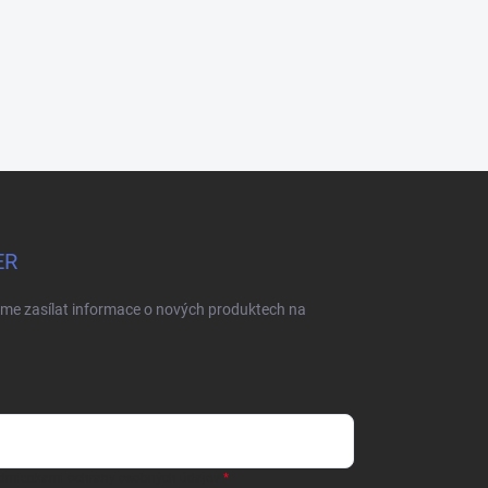
ER
eme zasílat informace o nových produktech na
dmienkami ochrany osobných údajov