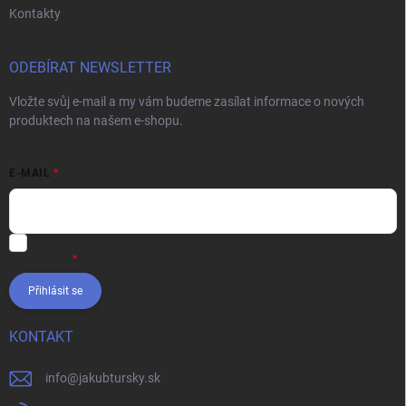
Kontakty
ODEBÍRAT NEWSLETTER
Vložte svůj e-mail a my vám budeme zasílat informace o nových
produktech na našem e-shopu.
E-MAIL
Vložením e-mailu súhlasíte s
podmienkami ochrany osobných
údajov
Přihlásit se
KONTAKT
info
@
jakubtursky.sk