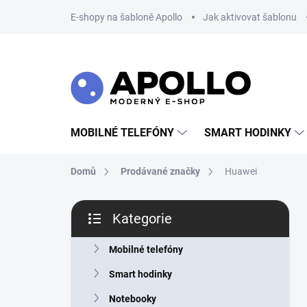
Přejít
E-shopy na šabloně Apollo
Jak aktivovat šablonu
na
obsah
MOBILNÉ TELEFÓNY
SMART HODINKY
Domů
Prodávané značky
Huawei
P
Kategorie
o
Přeskočit
s
kategorie
t
Mobilné telefóny
r
Smart hodinky
a
n
Notebooky