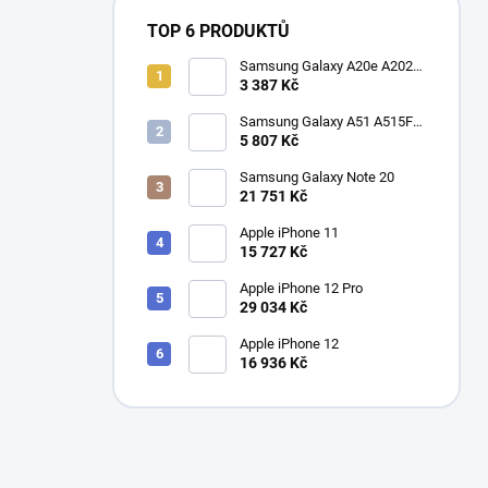
TOP 6 PRODUKTŮ
Samsung Galaxy A20e A202F
Dual SIM
3 387 Kč
Samsung Galaxy A51 A515F
Dual SIM
5 807 Kč
Samsung Galaxy Note 20
21 751 Kč
Apple iPhone 11
15 727 Kč
Apple iPhone 12 Pro
29 034 Kč
Apple iPhone 12
16 936 Kč