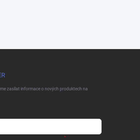
ER
eme zasílat informace o nových produktech na
dmienkami ochrany osobných údajov