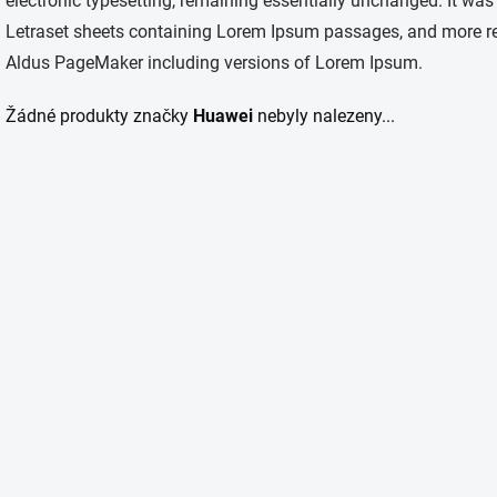
electronic typesetting, remaining essentially unchanged. It was
Letraset sheets containing Lorem Ipsum passages, and more rec
Aldus PageMaker including versions of Lorem Ipsum.
Žádné produkty značky
Huawei
nebyly nalezeny...