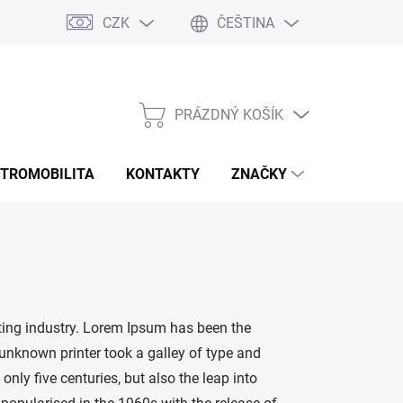
CZK
ČEŠTINA
Rozmery bannerov
Obchodné podmienky
Doprava a platba
PRÁZDNÝ KOŠÍK
NÁKUPNÍ
KOŠÍK
KTROMOBILITA
KONTAKTY
ZNAČKY
ting industry. Lorem Ipsum has been the
unknown printer took a galley of type and
nly five centuries, but also the leap into