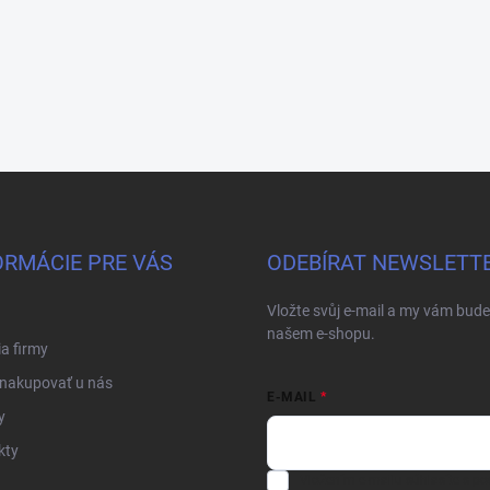
ORMÁCIE PRE VÁS
ODEBÍRAT NEWSLETT
Vložte svůj e-mail a my vám bud
našem e-shopu.
ia firmy
 nakupovať u nás
E-MAIL
y
kty
Vložením e-mailu súhlasíte s
po