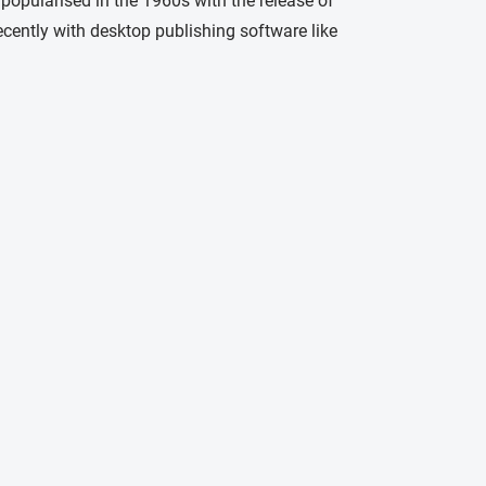
 popularised in the 1960s with the release of
ently with desktop publishing software like