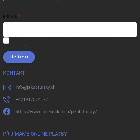
E-MAIL
Vložením e-mailu súhlasíte s
podmienkami ochrany osobných
údajov
Přihlásit se
KONTAKT
info
@
jakubtursky.sk
+421917374177
https://www.facebook.com/jakub.tursky/
PŘIJÍMÁME ONLINE PLATBY