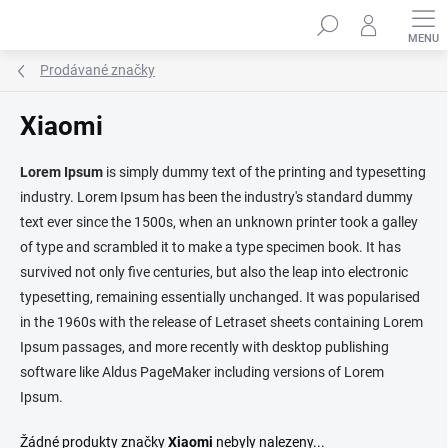
Přejít
Hledat
na
obsah
Prodávané značky
Xiaomi
Lorem Ipsum
is simply dummy text of the printing and typesetting
industry. Lorem Ipsum has been the industry's standard dummy
text ever since the 1500s, when an unknown printer took a galley
of type and scrambled it to make a type specimen book. It has
survived not only five centuries, but also the leap into electronic
typesetting, remaining essentially unchanged. It was popularised
in the 1960s with the release of Letraset sheets containing Lorem
Ipsum passages, and more recently with desktop publishing
software like Aldus PageMaker including versions of Lorem
Ipsum.
Žádné produkty značky
Xiaomi
nebyly nalezeny...