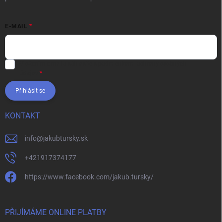
E-MAIL
Vložením e-mailu súhlasíte s
podmienkami ochrany osobných
údajov
Přihlásit se
KONTAKT
info
@
jakubtursky.sk
+421917374177
https://www.facebook.com/jakub.tursky/
PŘIJÍMÁME ONLINE PLATBY